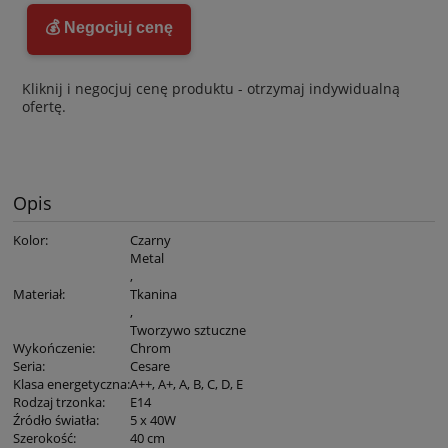
💰 Negocjuj cenę
Kliknij i negocjuj cenę produktu - otrzymaj indywidualną
ofertę.
Opis
Kolor
:
Czarny
Metal
,
Materiał
:
Tkanina
,
Tworzywo sztuczne
Wykończenie
:
Chrom
Seria
:
Cesare
Klasa energetyczna
:
A++, A+, A, B, C, D, E
Rodzaj trzonka
:
E14
Źródło światła
:
5 x 40W
Szerokość
:
40 cm