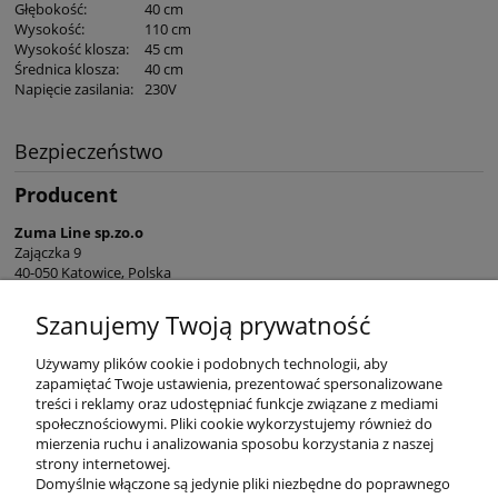
Głębokość
:
40 cm
Wysokość
:
110 cm
Wysokość klosza
:
45 cm
Średnica klosza
:
40 cm
Napięcie zasilania
:
230V
Bezpieczeństwo
Producent
Zuma Line sp.zo.o
Zajączka 9
40-050 Katowice, Polska
sekretariat@zumaline.pl
Szanujemy Twoją prywatność
+48 32 730 66 10
Używamy plików cookie i podobnych technologii, aby
zapamiętać Twoje ustawienia, prezentować spersonalizowane
treści i reklamy oraz udostępniać funkcje związane z mediami
społecznościowymi. Pliki cookie wykorzystujemy również do
mierzenia ruchu i analizowania sposobu korzystania z naszej
KONTAKT
strony internetowej.
Domyślnie włączone są jedynie pliki niezbędne do poprawnego