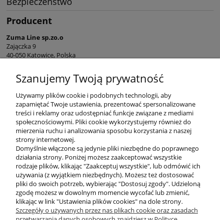
Bezpieczeństwo
Producent
Zuma Line sp.zo.o
Zajączka 9
40-050 Katowice, Polska
sekretariat@zumaline.pl
Szanujemy Twoją prywatność
+48 32 730 66 10
Używamy plików cookie i podobnych technologii, aby
zapamiętać Twoje ustawienia, prezentować spersonalizowane
treści i reklamy oraz udostępniać funkcje związane z mediami
społecznościowymi. Pliki cookie wykorzystujemy również do
mierzenia ruchu i analizowania sposobu korzystania z naszej
KONTAKT
strony internetowej.
Domyślnie włączone są jedynie pliki niezbędne do poprawnego
działania strony. Poniżej możesz zaakceptować wszystkie
rodzaje plików, klikając "Zaakceptuj wszystkie", lub odmówić ich
DODATKOWE
używania (z wyjątkiem niezbędnych). Możesz też dostosować
pliki do swoich potrzeb, wybierając "Dostosuj zgody". Udzieloną
zgodę możesz w dowolnym momencie wycofać lub zmienić,
MOJE KONTO
klikając w link "Ustawienia plików cookies" na dole strony.
Szczegóły o używanych przez nas plikach cookie oraz zasadach
przetwarzania danych osobowych znajdziesz w Polityce