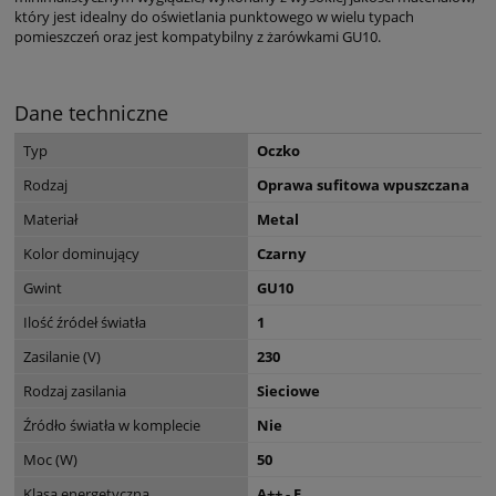
który jest idealny do oświetlania punktowego w wielu typach
pomieszczeń oraz jest kompatybilny z żarówkami GU10.
Dane techniczne
Typ
Oczko
Rodzaj
Oprawa sufitowa wpuszczana
Materiał
Metal
Kolor dominujący
Czarny
Gwint
GU10
Ilość źródeł światła
1
Zasilanie (V)
230
Rodzaj zasilania
Sieciowe
Źródło światła w komplecie
Nie
Moc (W)
50
Klasa energetyczna
A++ - E