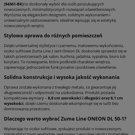
(94361-BK)
to doskonały wybór dla osób poszukujących
nowoczesnych, minimalistycznych rozwiązań oświetleniowych.
Wyróżnia się eleganckim designem, solidnym wykonaniem i
uniwersalnym zastosowaniem, idealnie wpisując się w estetykę
nowoczesnych wnętrz.
Stylowa oprawa do różnych pomieszczeń
Dzięki uniwersalnej stylistyce i czarnemu, matowemu wykończeniu,
oczko sufitowe Zuma Line z serii Oneon DL doskonale sprawdzi się w
takich przestrzeniach jak salon, kuchnia, jadalnia, sypialnia, biuro lub
korytarz. To rozwiązanie, które podkreśli charakter wnętrza,
zapewniając jednocześnie funkcjonalne i punktowe oświetlenie.
Solidna konstrukcja i wysoka jakość wykonania
Oprawa została wykonana z trwałego metalu, co gwarantuje jej
długowieczność i odporność na uszkodzenia. Produkt posiada
kompaktowe wymiary –
8,8 cm szerokości i długości oraz 8,1 cm
wysokości
, dzięki czemu doskonale wkomponuje się w sufit bez
dominowania przestrzeni.
Dlaczego warto wybrać Zuma Line ONEON DL 50-1?
Wybierając to oczko sufitowe, zyskujesz produkt o nowoczesnym,
minimalistycznym wyglądzie, wykonany z wysokiej jakości materiałów,