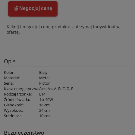
💰 Negocjuj cenę
Kliknij i negocjuj cenę produktu - otrzymaj indywidualną
ofertę.
Opis
Kolor
:
Biały
Materiał
:
Metal
Seria
:
Pictor
Klasa energetyczna
:
A++, A+, A, B, C, D, E
Rodzaj trzonka
:
E14
Źródło światła
:
1 x 40W
Głębokość
:
16 cm
Wysokość
:
24 cm
Średnica
:
10 cm
Bezpieczeństwo