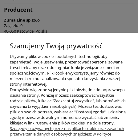
Producent
Zuma Line sp.zo.o
Zajączka 9
40-050 Katowice, Polska
sekretariat@zumaline.pl
Szanujemy Twoją prywatność
+48 32 730 66 10
Używamy plików cookie i podobnych technologii, aby
zapamiętać Twoje ustawienia, prezentować spersonalizowane
treści i reklamy oraz udostępniać funkcje związane z mediami
społecznościowymi. Pliki cookie wykorzystujemy również do
mierzenia ruchu i analizowania sposobu korzystania z naszej
KONTAKT
strony internetowej.
Domyślnie włączone są jedynie pliki niezbędne do poprawnego
działania strony. Poniżej możesz zaakceptować wszystkie
rodzaje plików, klikając "Zaakceptuj wszystkie", lub odmówić ich
DODATKOWE
używania (z wyjątkiem niezbędnych). Możesz też dostosować
pliki do swoich potrzeb, wybierając "Dostosuj zgody". Udzieloną
zgodę możesz w dowolnym momencie wycofać lub zmienić,
MOJE KONTO
klikając w link "Ustawienia plików cookies" na dole strony.
Szczegóły o używanych przez nas plikach cookie oraz zasadach
przetwarzania danych osobowych znajdziesz w Polityce