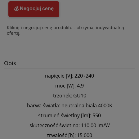
💰 Negocjuj cenę
Kliknij i negocjuj cenę produktu - otrzymaj indywidualną
ofertę.
Opis
napięcie [V]: 220÷240
moc [W]: 4.9
trzonek: GU10
barwa światła: neutralna biała 4000K
strumień świetlny [lm]: 550
skuteczność świetlna: 110.00 lm/W
trwałość [h]: 15 000