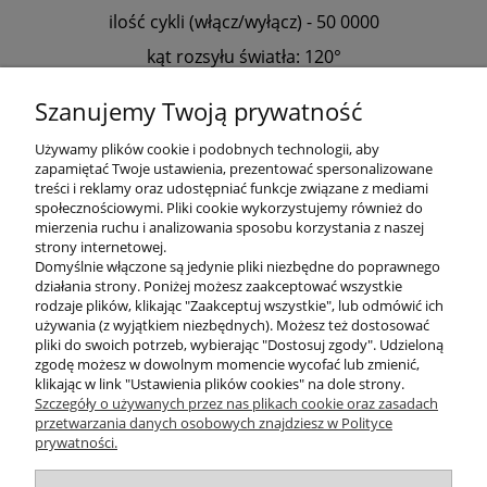
ilość cykli (włącz/wyłącz) - 50 0000
kąt rozsyłu światła: 120°
współczynnik oddawania barw [Ra]: 80
Szanujemy Twoją prywatność
nie może współpracować ze ściemniaczem
Używamy plików cookie i podobnych technologii, aby
zapamiętać Twoje ustawienia, prezentować spersonalizowane
treści i reklamy oraz udostępniać funkcje związane z mediami
społecznościowymi. Pliki cookie wykorzystujemy również do
mierzenia ruchu i analizowania sposobu korzystania z naszej
KONTAKT
strony internetowej.
Domyślnie włączone są jedynie pliki niezbędne do poprawnego
działania strony. Poniżej możesz zaakceptować wszystkie
rodzaje plików, klikając "Zaakceptuj wszystkie", lub odmówić ich
DODATKOWE
używania (z wyjątkiem niezbędnych). Możesz też dostosować
pliki do swoich potrzeb, wybierając "Dostosuj zgody". Udzieloną
zgodę możesz w dowolnym momencie wycofać lub zmienić,
MOJE KONTO
klikając w link "Ustawienia plików cookies" na dole strony.
Szczegóły o używanych przez nas plikach cookie oraz zasadach
przetwarzania danych osobowych znajdziesz w Polityce
prywatności.
OBSŁUGA KLIENTA