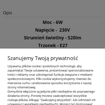
Opis
Moc - 6W
Napięcie - 230V
Strumień świetlny - 520lm
Trzonek - E27
Barwa - 3000K ciepła
Szanujemy Twoją prywatność
Kąt rozsyłu światła - 160°
Używamy plików cookie i podobnych technologii, aby
zapamiętać Twoje ustawienia, prezentować spersonalizowane
treści i reklamy oraz udostępniać funkcje związane z mediami
społecznościowymi. Pliki cookie wykorzystujemy również do
mierzenia ruchu i analizowania sposobu korzystania z naszej
KONTAKT
strony internetowej.
Domyślnie włączone są jedynie pliki niezbędne do poprawnego
działania strony. Poniżej możesz zaakceptować wszystkie
rodzaje plików, klikając "Zaakceptuj wszystkie", lub odmówić ich
DODATKOWE
używania (z wyjątkiem niezbędnych). Możesz też dostosować