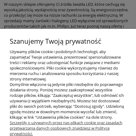
W naszym sklepie oferujemy Ci źródła światła LED, które cechują się
wysoką jakością, wydajnością oraz żywotnością. Są energooszczędne,
co przełożyć się może na niższe rachunki za energię elektryczną. W
sprzedaży mamy żarówki i halogeny LED wyłącznie od sprawdzonych
producentów takich jak m.in. Philips. Już teraz poznaj naszą ofertę i
dobierz wydajne żarówki do lamp w swoim domu.
Szanujemy Twoją prywatność
Używamy plików cookie i podobnych technologii, aby
zapamiętać Twoje ustawienia, prezentować spersonalizowane
treści i reklamy oraz udostępniać funkcje związane z mediami
społecznościowymi. Pliki cookie wykorzystujemy również do
mierzenia ruchu i analizowania sposobu korzystania z naszej
KONTAKT
strony internetowej.
Domyślnie włączone są jedynie pliki niezbędne do poprawnego
działania strony. Poniżej możesz zaakceptować wszystkie
rodzaje plików, klikając "Zaakceptuj wszystkie", lub odmówić ich
DODATKOWE
używania (z wyjątkiem niezbędnych). Możesz też dostosować
pliki do swoich potrzeb, wybierając "Dostosuj zgody". Udzieloną
zgodę możesz w dowolnym momencie wycofać lub zmienić,
MOJE KONTO
klikając w link "Ustawienia plików cookies" na dole strony.
Szczegóły o używanych przez nas plikach cookie oraz zasadach
przetwarzania danych osobowych znajdziesz w Polityce
prywatności.