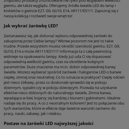
znajdziesz produkty zróżnicowane nie tylko pod względem wielkości
gwintu, ale także wyglądu. Oferujemy źródła światła LED do lamp i
kinkietów o gwincie E27, G9, GU10, E14, AR111/ES111. Zapoznaj się z
naszą kolekcją i rozświetl swoje wnętrze!
Jak wybrać żarówkę LED?
Zastanawiasz się, jak dokonać wyboru odpowiedniej żarówki do
zakupionej przez Ciebie lampy? Wbrew pozorom nie jest to takie
trudne. Przede wszystkim musisz określić szerokość gwintu. E27, G9,
GU10, E14 a może AR111/ES111? Informacja ta z całą pewnością
widnieje na opakowaniu lampy. Kiedy już uda Ci się dopasować
odpowiednią wielkość gwintu, czas na określenie kolejnych
parametrów. Duże znaczenie ma m.in. dobór odpowiedniej barwy
światła. Możesz wybierać spośród żarówek i halogenów LED o barwie
ciepłej, zimnej oraz neutralnej. Co to oznacza w praktyce? Ciepły odcień
jest nieco żółtawy, przez co doskonale sprawdzi się w pokoju
dziennym, sypialni czy w pokoju dziecięcym. Pozwala na uzyskanie
efektów nieco zbliżonych do naturalnego światła. Zimna barwa,
wpadająca w biel, kojarzy się bardziej z biurami i gabinetami. Idealnie
nadaje się do pracy. A co z neutralnym kolorem? Jest to połączenie obu
tych wariantów, które w efekcie daje świetne warunki zarówno do
pracy, nauki, zabawy, jak i relaksu.
Postaw na żarówki LED najwyższej jakości