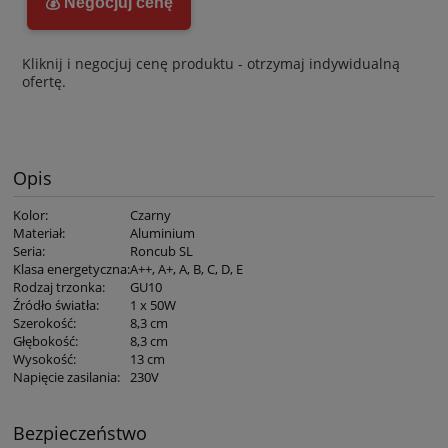
💰 Negocjuj cenę
Kliknij i negocjuj cenę produktu - otrzymaj indywidualną
ofertę.
Opis
Kolor
:
Czarny
Materiał
:
Aluminium
Seria
:
Roncub SL
Klasa energetyczna
:
A++, A+, A, B, C, D, E
Rodzaj trzonka
:
GU10
Źródło światła
:
1 x 50W
Szerokość
:
8,3 cm
Głębokość
:
8,3 cm
Wysokość
:
13 cm
Napięcie zasilania
:
230V
Bezpieczeństwo