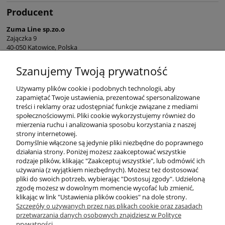
Producent
Zuma Line sp.zo.o
Zajączka 9
40-050 Katowice, Polska
sekretariat@zumaline.pl
Szanujemy Twoją prywatność
+48 32 730 66 10
Używamy plików cookie i podobnych technologii, aby
zapamiętać Twoje ustawienia, prezentować spersonalizowane
treści i reklamy oraz udostępniać funkcje związane z mediami
społecznościowymi. Pliki cookie wykorzystujemy również do
mierzenia ruchu i analizowania sposobu korzystania z naszej
KONTAKT
strony internetowej.
Domyślnie włączone są jedynie pliki niezbędne do poprawnego
działania strony. Poniżej możesz zaakceptować wszystkie
rodzaje plików, klikając "Zaakceptuj wszystkie", lub odmówić ich
DODATKOWE
używania (z wyjątkiem niezbędnych). Możesz też dostosować
pliki do swoich potrzeb, wybierając "Dostosuj zgody". Udzieloną
zgodę możesz w dowolnym momencie wycofać lub zmienić,
MOJE KONTO
klikając w link "Ustawienia plików cookies" na dole strony.
Szczegóły o używanych przez nas plikach cookie oraz zasadach
przetwarzania danych osobowych znajdziesz w Polityce
prywatności.