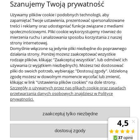
Szanujemy Twoją prywatność
+48 32 730 66 10
Używamy plików cookie i podobnych technologii, aby
zapamiętać Twoje ustawienia, prezentować spersonalizowane
treści i reklamy oraz udostępniać funkcje związane z mediami
społecznościowymi. Pliki cookie wykorzystujemy również do
mierzenia ruchu i analizowania sposobu korzystania z naszej
KONTAKT
strony internetowej.
Domyślnie włączone są jedynie pliki niezbędne do poprawnego
działania strony. Poniżej możesz zaakceptować wszystkie
rodzaje plików, klikając "Zaakceptuj wszystkie", lub odmówić ich
DODATKOWE
używania (z wyjątkiem niezbędnych). Możesz też dostosować
pliki do swoich potrzeb, wybierając "Dostosuj zgody". Udzieloną
zgodę możesz w dowolnym momencie wycofać lub zmienić,
MOJE KONTO
klikając w link "Ustawienia plików cookies" na dole strony.
Szczegóły o używanych przez nas plikach cookie oraz zasadach
przetwarzania danych osobowych znajdziesz w Polityce
prywatności.
OBSŁUGA KLIENTA
zaakceptuj tylko niezbędne
INFORMACJE
dostosuj zgody