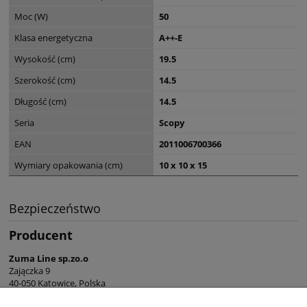
Moc (W)
50
Klasa energetyczna
A++-E
Wysokość (cm)
19.5
Szerokość (cm)
14.5
Długość (cm)
14.5
Seria
Scopy
EAN
2011006700366
Wymiary opakowania (cm)
10 x 10 x 15
Bezpieczeństwo
Producent
Zuma Line sp.zo.o
Zajączka 9
40-050 Katowice, Polska
sekretariat@zumaline.pl