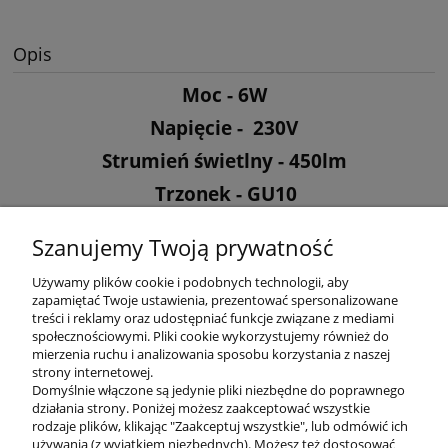
Opis
Moc - 6W
Napięcie - 230V
Strumień świetlny - 450lm
Trzonek - GU10
Barwa - 3000K ciepła
Szanujemy Twoją prywatność
Kąt rozsyłu światła - 120°
Używamy plików cookie i podobnych technologii, aby
zapamiętać Twoje ustawienia, prezentować spersonalizowane
treści i reklamy oraz udostępniać funkcje związane z mediami
społecznościowymi. Pliki cookie wykorzystujemy również do
mierzenia ruchu i analizowania sposobu korzystania z naszej
KONTAKT
strony internetowej.
Domyślnie włączone są jedynie pliki niezbędne do poprawnego
działania strony. Poniżej możesz zaakceptować wszystkie
rodzaje plików, klikając "Zaakceptuj wszystkie", lub odmówić ich
DODATKOWE
używania (z wyjątkiem niezbędnych). Możesz też dostosować