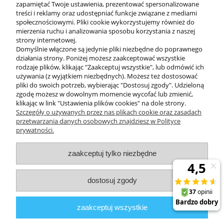
zapamiętać Twoje ustawienia, prezentować spersonalizowane
treści i reklamy oraz udostępniać funkcje związane z mediami
społecznościowymi. Pliki cookie wykorzystujemy również do
mierzenia ruchu i analizowania sposobu korzystania z naszej
KONTAKT
strony internetowej.
Domyślnie włączone są jedynie pliki niezbędne do poprawnego
działania strony. Poniżej możesz zaakceptować wszystkie
rodzaje plików, klikając "Zaakceptuj wszystkie", lub odmówić ich
DODATKOWE
używania (z wyjątkiem niezbędnych). Możesz też dostosować
pliki do swoich potrzeb, wybierając "Dostosuj zgody". Udzieloną
zgodę możesz w dowolnym momencie wycofać lub zmienić,
MOJE KONTO
klikając w link "Ustawienia plików cookies" na dole strony.
Szczegóły o używanych przez nas plikach cookie oraz zasadach
przetwarzania danych osobowych znajdziesz w Polityce
prywatności.
OBSŁUGA KLIENTA
zaakceptuj tylko niezbędne
INFORMACJE
dostosuj zgody
Zuma Line
// ul. Przemysłowa 11a, 75-216 Koszalin //
NIP
669-050-03-43
zaakceptuj wszystkie
//
Tel.:
504 545 749
//
E-mail:
sklep@zuma-line.pl