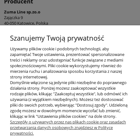
Producent
Zuma Line sp.zo.o
Zajączka 9
40-050 Katowice, Polska
sekretariat@zumaline.pl
Szanujemy Twoją prywatność
+48 32 730 66 10
Używamy plików cookie i podobnych technologii, aby
zapamiętać Twoje ustawienia, prezentować spersonalizowane
treści i reklamy oraz udostępniać funkcje związane z mediami
społecznościowymi. Pliki cookie wykorzystujemy również do
mierzenia ruchu i analizowania sposobu korzystania z naszej
KONTAKT
strony internetowej.
Domyślnie włączone są jedynie pliki niezbędne do poprawnego
działania strony. Poniżej możesz zaakceptować wszystkie
rodzaje plików, klikając "Zaakceptuj wszystkie", lub odmówić ich
DODATKOWE
używania (z wyjątkiem niezbędnych). Możesz też dostosować
pliki do swoich potrzeb, wybierając "Dostosuj zgody". Udzieloną
zgodę możesz w dowolnym momencie wycofać lub zmienić,
MOJE KONTO
klikając w link "Ustawienia plików cookies" na dole strony.
Szczegóły o używanych przez nas plikach cookie oraz zasadach
przetwarzania danych osobowych znajdziesz w Polityce
prywatności.
OBSŁUGA KLIENTA