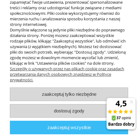
zapamiętać Twoje ustawienia, prezentować spersonalizowane
treści i reklamy oraz udostępniać funkcje związane z mediami
społecznościowymi. Pliki cookie wykorzystujemy również do
mierzenia ruchu i analizowania sposobu korzystania z naszej
KONTAKT
strony internetowej.
Domyślnie włączone są jedynie pliki niezbędne do poprawnego
działania strony. Poniżej możesz zaakceptować wszystkie
rodzaje plików, klikając "Zaakceptuj wszystkie", lub odmówić ich
DODATKOWE
używania (z wyjątkiem niezbędnych). Możesz też dostosować
pliki do swoich potrzeb, wybierając "Dostosuj zgody". Udzieloną
zgodę możesz w dowolnym momencie wycofać lub zmienić,
MOJE KONTO
klikając w link "Ustawienia plików cookies" na dole strony.
Szczegóły o używanych przez nas plikach cookie oraz zasadach
przetwarzania danych osobowych znajdziesz w Polityce
prywatności.
OBSŁUGA KLIENTA
zaakceptuj tylko niezbędne
INFORMACJE
dostosuj zgody
Zuma Line
// ul. Przemysłowa 11a, 75-216 Koszalin //
NIP
669-050-03-43
zaakceptuj wszystkie
//
Tel.:
504 545 749
//
E-mail:
sklep@zuma-line.pl