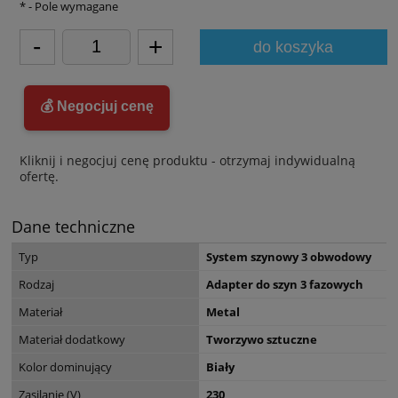
*
- Pole wymagane
-
+
do koszyka
💰 Negocjuj cenę
Kliknij i negocjuj cenę produktu - otrzymaj indywidualną
ofertę.
Dane techniczne
Typ
System szynowy 3 obwodowy
Rodzaj
Adapter do szyn 3 fazowych
Materiał
Metal
Materiał dodatkowy
Tworzywo sztuczne
Kolor dominujący
Biały
Zasilanie (V)
230