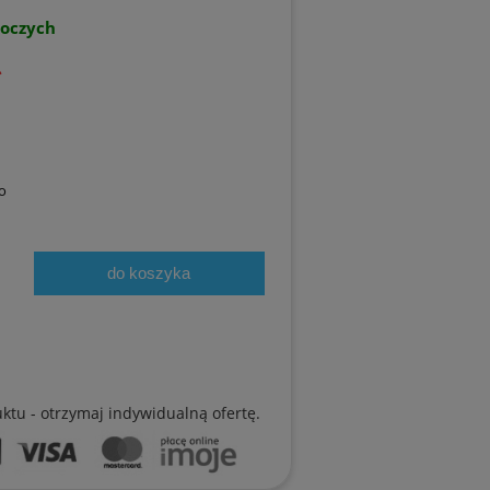
boczych
ł
o
do koszyka
uktu - otrzymaj indywidualną ofertę.