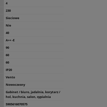
4
230
Sieciowe
Nie
40
A++ -E
90
60
60
IP20
Vento
Nowoczesny
Gabinet / biuro, jadalnia, korytarz /
hol, kuchnia, salon, sypialnia
5905616070575