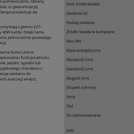
a w pomieszczeniu. Główny
Ilość źródeł światła
tal, co gwarantuje jej
 lampa prezentuje się
Zasilanie (V)
Rodzaj zasilania
orzystają z gwintu E27 i
Źródło światła w komplecie
 40W każda. Dzięki temu
nia, jednocześnie pozwalając
Moc (W)
cji.
Klasa energetyczna
zarna Zuma Line to
ykonania i funkcjonalności.
Wysokość (cm)
e, jadalni, sypialni lub
yjątkowego charakteru i
Szerokość (cm)
 pasuje zarówno do
Długość (cm)
kich aranżacji wnętrz.
Stopień ochrony
Seria
Styl
Do zastosowania w
EAN