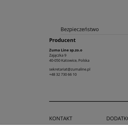
Bezpieczeństwo
Producent
Zuma Line sp.zo.o
Zajączka 9
40-050 Katowice, Polska
sekretariat@zumaline.pl
+48 32 730 66 10
KONTAKT
DODATK