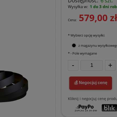
Dostępność:
6 szt.
Wysyłka w:
1 do 3 dni ro
579,00 z
Cena:
*
Wybierz opcję wysyłki:
z magazynu wysyłkoweg
*
- Pole wymagane
-
+
💰 Negocjuj cenę
Kliknij i negocjuj cenę prod