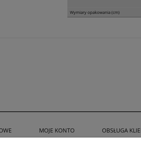
Wymiary opakowania (cm)
OWE
MOJE KONTO
OBSŁUGA KLI