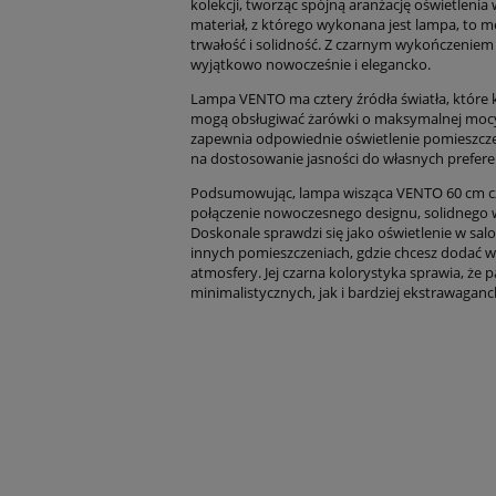
kolekcji, tworząc spójną aranżację oświetleni
materiał, z którego wykonana jest lampa, to me
trwałość i solidność. Z czarnym wykończeniem
wyjątkowo nowocześnie i elegancko.
Lampa VENTO ma cztery źródła światła, które k
mogą obsługiwać żarówki o maksymalnej mocy
zapewnia odpowiednie oświetlenie pomieszcze
na dostosowanie jasności do własnych preferen
Podsumowując, lampa wisząca VENTO 60 cm c
połączenie nowoczesnego designu, solidnego w
Doskonale sprawdzi się jako oświetlenie w saloni
innych pomieszczeniach, gdzie chcesz dodać w
atmosfery. Jej czarna kolorystyka sprawia, że
minimalistycznych, jak i bardziej ekstrawaganc