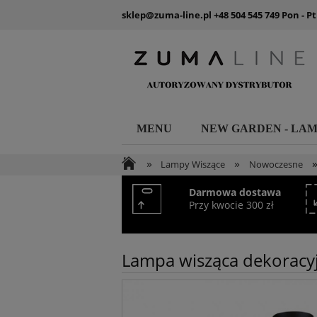
sklep@zuma-line.pl
+48 504 545 749
Pon - Pt
MENU
NEW GARDEN - LA
»
»
Lampy Wiszące
Nowoczesne
Darmowa dostawa
Przy kwocie 300 zł
Lampa wisząca dekoracy