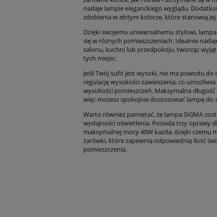
nadaje lampie eleganckiego wyglądu. Dodatko
zdobienia w złotym kolorze, które stanowią jej
Dzięki swojemu uniwersalnemu stylowi, lamp
się w różnych pomieszczeniach. Idealnie nadaje 
salonu, kuchni lub przedpokoju, tworząc wyj
tych miejsc.
Jeśli Twój sufit jest wysoki, nie ma powodu 
regulację wysokości zawieszenia, co umożliwia
wysokości pomieszczeń. Maksymalna długość 
więc możesz spokojnie dostosować lampę do 
Warto również pamiętać, że lampa SIGMA zost
wydajności oświetlenia. Posiada trzy oprawy d
maksymalnej mocy 40W każda, dzięki czemu 
żarówki, które zapewnią odpowiednią ilość świ
pomieszczenia.