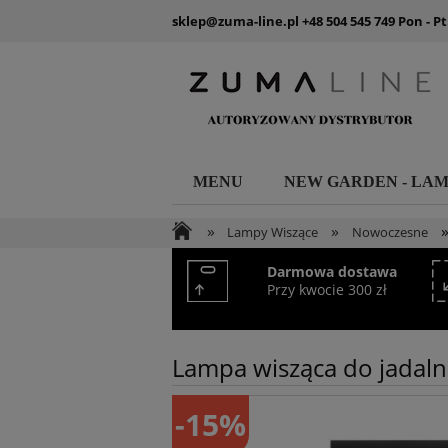
sklep@zuma-line.pl
+48 504 545 749
Pon - Pt
MENU
NEW GARDEN - LA
»
»
Lampy Wiszące
Nowoczesne
Darmowa dostawa
Przy kwocie 300 zł
Lampa wisząca do jadalni
-15%