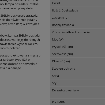
Gwint
wo, lampa posiada subtelne
 charakterystyczny detal.
Ilość źródeł światła
a SIGMA doskonale sprawdzi
Zasilanie (V)
się do oświetlenia jadalni,
ątkową atmosferę w każdym z
Rodzaj zasilania
Źródło światła w komplecie
do obaw. Lampa SIGMA posiada
Moc (W)
 dostosowanie jej do różnych
zawieszenia wynosi 141 cm,
Wysokość (cm)
swoich potrzeb.
Szerokość (cm)
ała zaprojektowana z myślą o
la żarówek typu E27 o
Długość (cm)
można dobrać odpowiednie
atła dla danego
Stopień ochrony
Seria
Styl
Do zastosowania w
Kod MPN