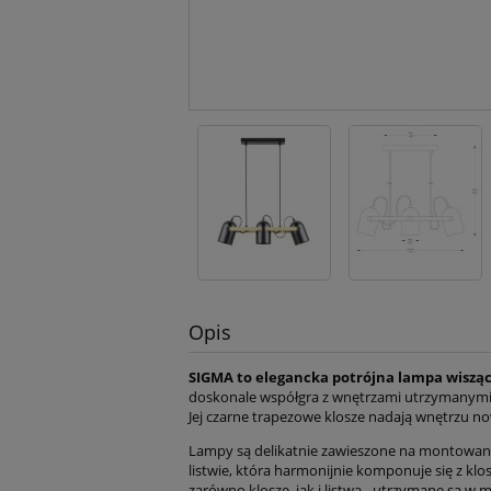
Opis
SIGMA to elegancka potrójna lampa wiszą
doskonale współgra z wnętrzami utrzymanymi
Jej czarne trapezowe klosze nadają wnętrzu no
Lampy są delikatnie zawieszone na montowane
listwie, która harmonijnie komponuje się z klo
zarówno klosze, jak i listwa - utrzymane są w 