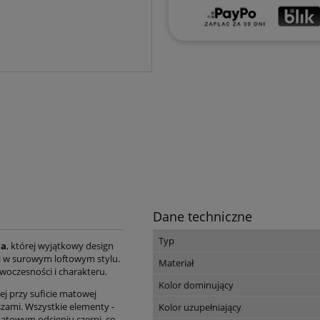
Dane techniczne
Typ
ca
, której wyjątkowy design
 w surowym loftowym stylu.
Materiał
woczesności i charakteru.
Kolor dominujący
j przy suficie matowej
szami. Wszystkie elementy -
Kolor uzupełniający
matowym odcieniu czerni, co