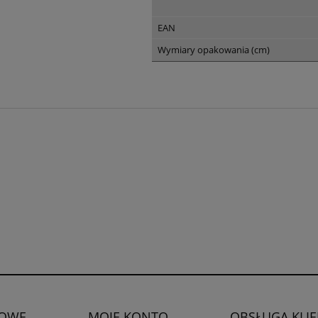
EAN
Wymiary opakowania (cm)
OWE
MOJE KONTO
OBSŁUGA KLI