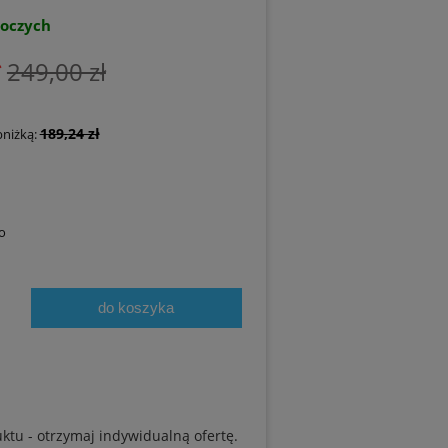
boczych
ł
249,00 zł
189,24 zł
bniżką:
o
do koszyka
uktu - otrzymaj indywidualną ofertę.