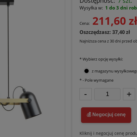
Dostępność:
7 szt.
Wysyłka w:
1 do 3 dni ro
211,60 z
Cena:
Oszczędzasz: 37,40 zł
Najniższa cena z 30 dni przed o
*
Wybierz opcję wysyłki:
z magazynu wysyłkoweg
*
- Pole wymagane
-
+
💰 Negocjuj cenę
Kliknij i negocjuj cenę prod