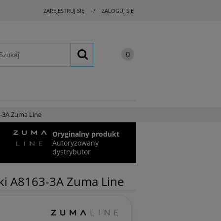
ZAREJESTRUJ SIĘ
ZALOGUJ SIĘ
3-3A Zuma Line
Oryginalny produkt
Autoryzowany
dystrybutor
tki A8163-3A Zuma Line