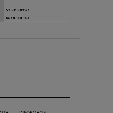
5905316609877
56.5 x 13 x 14.5
ENTA
INFORMACJE