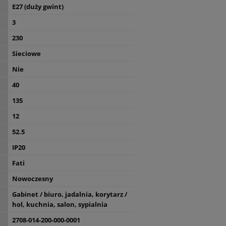
E27 (duży gwint)
3
230
Sieciowe
Nie
40
135
12
52.5
IP20
Fati
Nowoczesny
Gabinet / biuro, jadalnia, korytarz /
hol, kuchnia, salon, sypialnia
2708-014-200-000-0001