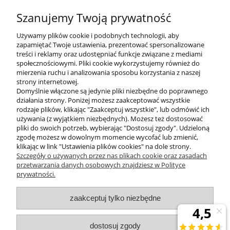
sekretariat@zumaline.pl
Szanujemy Twoją prywatność
+48 32 730 66 10
Używamy plików cookie i podobnych technologii, aby
zapamiętać Twoje ustawienia, prezentować spersonalizowane
treści i reklamy oraz udostępniać funkcje związane z mediami
społecznościowymi. Pliki cookie wykorzystujemy również do
mierzenia ruchu i analizowania sposobu korzystania z naszej
KONTAKT
strony internetowej.
Domyślnie włączone są jedynie pliki niezbędne do poprawnego
działania strony. Poniżej możesz zaakceptować wszystkie
rodzaje plików, klikając "Zaakceptuj wszystkie", lub odmówić ich
DODATKOWE
używania (z wyjątkiem niezbędnych). Możesz też dostosować
pliki do swoich potrzeb, wybierając "Dostosuj zgody". Udzieloną
zgodę możesz w dowolnym momencie wycofać lub zmienić,
MOJE KONTO
klikając w link "Ustawienia plików cookies" na dole strony.
Szczegóły o używanych przez nas plikach cookie oraz zasadach
przetwarzania danych osobowych znajdziesz w Polityce
prywatności.
OBSŁUGA KLIENTA
zaakceptuj tylko niezbędne
INFORMACJE
dostosuj zgody