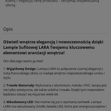
Kliknij i negocjuj cenę produktu - otrzymaj indywidualną
ofertę.
Opis
Oświetl wnętrze elegancją i nowoczesnością dzięki
Lampie Sufitowej LARA Twojemu kluczowemu
elementowi aranżacji wnętrza!
Oto dlaczego warto ją mieć:
1.
Wyjątkowy Design
: Lampa LARA to połączenie czarnej elegancji z
nutą francuskiego złota, co nadaje wnętrzu niepowtarzalnego uroku i
stylu.
2.
Trwałe Materiały
: Wykonana z aluminium, metalu i PVC, lampa jest
nie tylko estetyczna, ale także solidna i trwała. Dzięki tym materiałom
będziesz cieszyć się nią przez wiele lat.
3.
Wbudowany LED
: Nie martw się już o wymianę żarówek. Lampa
LARA ma wbudowany źródło światła LED, które jest energooszczędne i
długotrwałe.