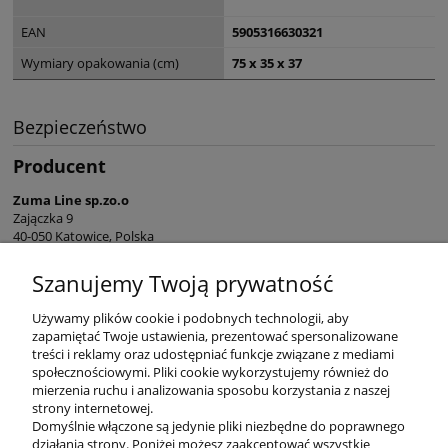
EAN
5905316630321
Wymiary opakowania (cm)
75 x 35 x 37
Bezpieczeństwo
Producent
Zuma Line sp.zo.o
Zajączka 9
40-050 Katowice, Polska
sekretariat@zumaline.pl
Szanujemy Twoją prywatność
+48 32 730 66 10
Używamy plików cookie i podobnych technologii, aby
zapamiętać Twoje ustawienia, prezentować spersonalizowane
treści i reklamy oraz udostępniać funkcje związane z mediami
społecznościowymi. Pliki cookie wykorzystujemy również do
mierzenia ruchu i analizowania sposobu korzystania z naszej
KONTAKT
strony internetowej.
Domyślnie włączone są jedynie pliki niezbędne do poprawnego
działania strony. Poniżej możesz zaakceptować wszystkie