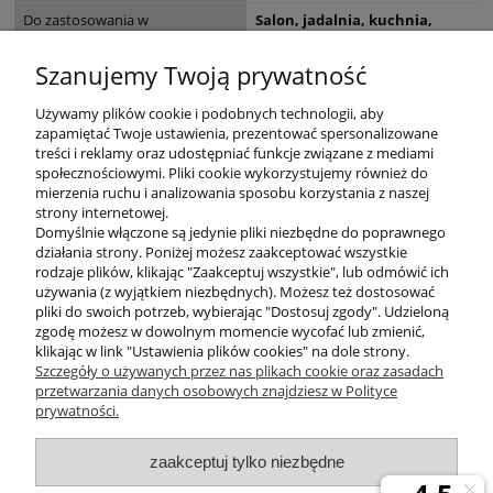
Do zastosowania w
Salon, jadalnia, kuchnia,
gabinet / biuro, korytarz / hol,
sypialnia
Szanujemy Twoją prywatność
EAN
4043689988432
Używamy plików cookie i podobnych technologii, aby
zapamiętać Twoje ustawienia, prezentować spersonalizowane
treści i reklamy oraz udostępniać funkcje związane z mediami
społecznościowymi. Pliki cookie wykorzystujemy również do
mierzenia ruchu i analizowania sposobu korzystania z naszej
KONTAKT
strony internetowej.
Domyślnie włączone są jedynie pliki niezbędne do poprawnego
działania strony. Poniżej możesz zaakceptować wszystkie
rodzaje plików, klikając "Zaakceptuj wszystkie", lub odmówić ich
DODATKOWE
używania (z wyjątkiem niezbędnych). Możesz też dostosować
pliki do swoich potrzeb, wybierając "Dostosuj zgody". Udzieloną
zgodę możesz w dowolnym momencie wycofać lub zmienić,
MOJE KONTO
klikając w link "Ustawienia plików cookies" na dole strony.
Szczegóły o używanych przez nas plikach cookie oraz zasadach
przetwarzania danych osobowych znajdziesz w Polityce
prywatności.
OBSŁUGA KLIENTA
zaakceptuj tylko niezbędne