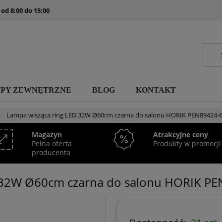
 od 8:00 do 15:00
MPY ZEWNĘTRZNE
BLOG
KONTAKT
»
Lampa wisząca ring LED 32W Ø60cm czarna do salonu HORIK PEN89424-
Magazyn
Atrakcyjne ceny
Pełna oferta
Produkty w promocji
producenta
D 32W Ø60cm czarna do salonu HORIK P