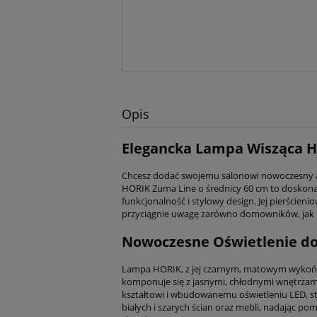
Opis
Elegancka Lampa Wisząca 
Chcesz dodać swojemu salonowi nowoczesny 
HORIK Zuma Line o średnicy 60 cm to doskonał
funkcjonalność i stylowy design. Jej pierścien
przyciągnie uwagę zarówno domowników, jak i
Nowoczesne Oświetlenie do 
Lampa HORIK, z jej czarnym, matowym wykoń
komponuje się z jasnymi, chłodnymi wnętrzam
kształtowi i wbudowanemu oświetleniu LED, st
białych i szarych ścian oraz mebli, nadając p