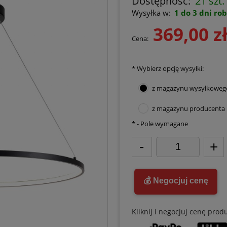
Dostępność:
21 szt.
Wysyłka w:
1 do 3 dni ro
369,00 z
Cena:
*
Wybierz opcję wysyłki:
z magazynu wysyłkoweg
z magazynu producenta
*
- Pole wymagane
-
+
💰 Negocjuj cenę
Kliknij i negocjuj cenę prod