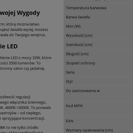
Temperatura barwowa
Twojej Wygody
Barwa światła
m, którą można łatwo
Moc (W)
ujesz światła wyżej, możesz
sowała do Twojego wnętrza.
Wysokość (cm)
Szerokość (cm)
ie LED
Długość (cm)
lenie LED o mocy 32W, które
Stopień ochrony
tości 3500 lumenów. To
tronny salon czy jadalnię,
Seria
Styl
Do zastosowania w
żliwość regulacji
ego włącznika ściennego,
Kod MPN
K, 4000K i 6000K. To pozwala
astrojów – od ciepłego,
o sprzyjające koncentracji.
EAN
K to nie tylko źródło
Wymiary opakowania (cm)
jny, który podkreśli styl