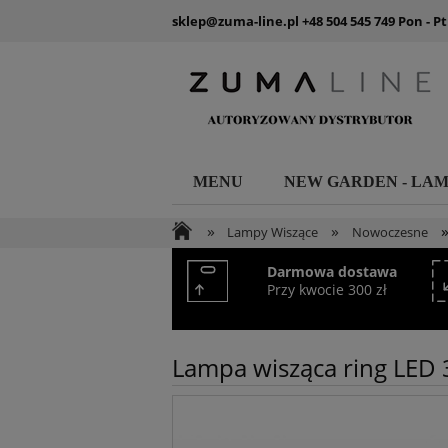
sklep@zuma-line.pl
+48 504 545 749
Pon - Pt
MENU
NEW GARDEN - LA
»
»
Lampy Wiszące
Nowoczesne
Darmowa dostawa
Przy kwocie 300 zł
Lampa wisząca ring LE