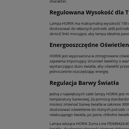
charakter.
Regulowana Wysokość dla 
Lampa HORIK ma maksymalną wysokość 150 c
dostosować do własnych potrzeb. Jeśli potrzeb
skrócić linki mocujące, aby lampa idealnie pa
Energooszczędne Oświetlen
HORIK jest wyposażona w zintegrowane oświet
zapewnia imponujący strumień świetlny o war
wystarczająco dużo światła, aby oświetlić przes
jednocześnie oszczędzając energię.
Regulacja Barwy Światła
Jedną z największych zalet lampy HORIK jest mo
temperatury barwowej. Za pomocą standardow
możesz zmieniać barwę światła w zakresie 3000
dostosować oświetlenie do różnych potrzeb i n
relaksującego światła, po jasne, chłodne światł
Lampa wisząca HORIK Zuma Line PEN89424-60B
światła, ale również elegancki element dekoracy