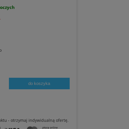
boczych
ł
o
do koszyka
uktu - otrzymaj indywidualną ofertę.