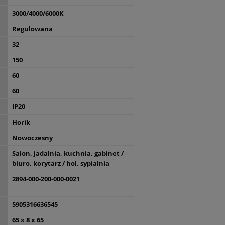
3000/4000/6000K
Regulowana
32
150
60
60
IP20
Horik
Nowoczesny
Salon, jadalnia, kuchnia, gabinet /
biuro, korytarz / hol, sypialnia
2894-000-200-000-0021
5905316636545
65 x 8 x 65