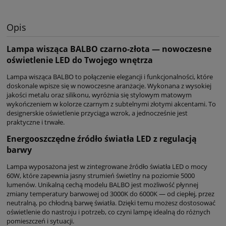
Opis
Lampa wisząca BALBO czarno-złota — nowoczesne
oświetlenie LED do Twojego wnętrza
Lampa wisząca BALBO to połączenie elegancji i funkcjonalności, które
doskonale wpisze się w nowoczesne aranżacje. Wykonana z wysokiej
jakości metalu oraz silikonu, wyróżnia się stylowym matowym
wykończeniem w kolorze czarnym z subtelnymi złotymi akcentami. To
designerskie oświetlenie przyciąga wzrok, a jednocześnie jest
praktyczne i trwałe.
Energooszczędne źródło światła LED z regulacją
barwy
Lampa wyposażona jest w zintegrowane źródło światła LED o mocy
60W, które zapewnia jasny strumień świetlny na poziomie 5000
lumenów. Unikalną cechą modelu BALBO jest możliwość płynnej
zmiany temperatury barwowej od 3000K do 6000K — od ciepłej, przez
neutralną, po chłodną barwę światła. Dzięki temu możesz dostosować
oświetlenie do nastroju i potrzeb, co czyni lampę idealną do różnych
pomieszczeń i sytuacji.