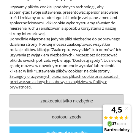
Używamy plików cookie i podobnych technologii, aby
zapamiętać Twoje ustawienia, prezentować spersonalizowane
treści i reklamy oraz udostępniać funkcje związane z mediami
społecznościowymi. Pliki cookie wykorzystujemy również do
mierzenia ruchu i analizowania sposobu korzystania z naszej
KONTAKT
strony internetowej.
Domyślnie włączone są jedynie pliki niezbędne do poprawnego
działania strony. Poniżej możesz zaakceptować wszystkie
rodzaje plików, klikając "Zaakceptuj wszystkie", lub odmówić ich
DODATKOWE
używania (z wyjątkiem niezbędnych). Możesz też dostosować
pliki do swoich potrzeb, wybierając "Dostosuj zgody". Udzieloną
zgodę możesz w dowolnym momencie wycofać lub zmienić,
MOJE KONTO
klikając w link "Ustawienia plików cookies" na dole strony.
Szczegóły o używanych przez nas plikach cookie oraz zasadach
przetwarzania danych osobowych znajdziesz w Polityce
prywatności.
OBSŁUGA KLIENTA
zaakceptuj tylko niezbędne
INFORMACJE
dostosuj zgody
Zuma Line
// ul. Przemysłowa 11a, 75-216 Koszalin //
NIP
669-050-03-43
zaakceptuj wszystkie