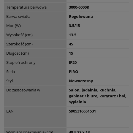
Temperatura barwowa
3000-6000K
Barwa światła
Regulowana
Moc (W)
3,5/15
Wysokość (cm)
13.5
Szerokość (cm)
45
Długość (cm)
15
Stopień ochrony
IP20
Seria
PIRO
Styl
Nowoczesny
Do zastosowania w
Salon, jadalnia, kuchnia,
gabinet / biuro, korytarz / hol,
sypialnia
EAN
5905316651531
Wymiary opakowania (cm)
49 x 27 x 18