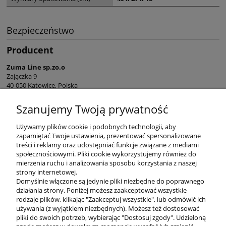
Bezpieczeństwo
Producent
Zuma Line sp.zo.o
Zajączka 9
40-050 Katowice, Polska
sekretariat@zumaline.pl
Szanujemy Twoją prywatność
+48 32 730 66 10
Używamy plików cookie i podobnych technologii, aby
zapamiętać Twoje ustawienia, prezentować spersonalizowane
treści i reklamy oraz udostępniać funkcje związane z mediami
społecznościowymi. Pliki cookie wykorzystujemy również do
mierzenia ruchu i analizowania sposobu korzystania z naszej
KONTAKT
strony internetowej.
Domyślnie włączone są jedynie pliki niezbędne do poprawnego
działania strony. Poniżej możesz zaakceptować wszystkie
rodzaje plików, klikając "Zaakceptuj wszystkie", lub odmówić ich
DODATKOWE
używania (z wyjątkiem niezbędnych). Możesz też dostosować
pliki do swoich potrzeb, wybierając "Dostosuj zgody". Udzieloną