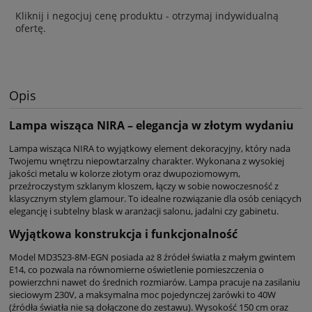
Kliknij i negocjuj cenę produktu - otrzymaj indywidualną
ofertę.
Opis
Lampa wisząca NIRA – elegancja w złotym wydaniu
Lampa wisząca NIRA to wyjątkowy element dekoracyjny, który nada
Twojemu wnętrzu niepowtarzalny charakter. Wykonana z wysokiej
jakości metalu w kolorze złotym oraz dwupoziomowym,
przeźroczystym szklanym kloszem, łączy w sobie nowoczesność z
klasycznym stylem glamour. To idealne rozwiązanie dla osób ceniących
elegancję i subtelny blask w aranżacji salonu, jadalni czy gabinetu.
Wyjątkowa konstrukcja i funkcjonalność
Model MD3523-8M-EGN posiada aż 8 źródeł światła z małym gwintem
E14, co pozwala na równomierne oświetlenie pomieszczenia o
powierzchni nawet do średnich rozmiarów. Lampa pracuje na zasilaniu
sieciowym 230V, a maksymalna moc pojedynczej żarówki to 40W
(źródła światła nie są dołączone do zestawu). Wysokość 150 cm oraz