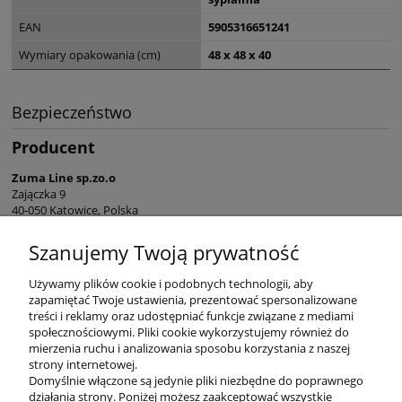
EAN
5905316651241
Wymiary opakowania (cm)
48 x 48 x 40
Bezpieczeństwo
Producent
Zuma Line sp.zo.o
Zajączka 9
40-050 Katowice, Polska
sekretariat@zumaline.pl
Szanujemy Twoją prywatność
+48 32 730 66 10
Używamy plików cookie i podobnych technologii, aby
zapamiętać Twoje ustawienia, prezentować spersonalizowane
treści i reklamy oraz udostępniać funkcje związane z mediami
społecznościowymi. Pliki cookie wykorzystujemy również do
mierzenia ruchu i analizowania sposobu korzystania z naszej
KONTAKT
strony internetowej.
Domyślnie włączone są jedynie pliki niezbędne do poprawnego
działania strony. Poniżej możesz zaakceptować wszystkie