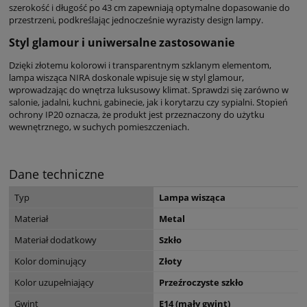
szerokość i długość po 43 cm zapewniają optymalne dopasowanie do
przestrzeni, podkreślając jednocześnie wyrazisty design lampy.
Styl glamour i uniwersalne zastosowanie
Dzięki złotemu kolorowi i transparentnym szklanym elementom,
lampa wisząca NIRA doskonale wpisuje się w styl glamour,
wprowadzając do wnętrza luksusowy klimat. Sprawdzi się zarówno w
salonie, jadalni, kuchni, gabinecie, jak i korytarzu czy sypialni. Stopień
ochrony IP20 oznacza, że produkt jest przeznaczony do użytku
wewnętrznego, w suchych pomieszczeniach.
Dane techniczne
Typ
Lampa wisząca
Materiał
Metal
Materiał dodatkowy
Szkło
Kolor dominujący
Złoty
Kolor uzupełniający
Przeźroczyste szkło
Gwint
E14 (mały gwint)