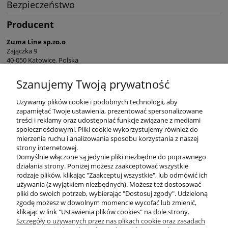
Bezpieczeństwo
Producent
Zuma Line sp.zo.o
Zajączka 9
40-050 Katowice, Polska
sekretariat@zumaline.pl
Szanujemy Twoją prywatność
+48 32 730 66 10
Używamy plików cookie i podobnych technologii, aby
zapamiętać Twoje ustawienia, prezentować spersonalizowane
treści i reklamy oraz udostępniać funkcje związane z mediami
społecznościowymi. Pliki cookie wykorzystujemy również do
mierzenia ruchu i analizowania sposobu korzystania z naszej
KONTAKT
strony internetowej.
Domyślnie włączone są jedynie pliki niezbędne do poprawnego
działania strony. Poniżej możesz zaakceptować wszystkie
rodzaje plików, klikając "Zaakceptuj wszystkie", lub odmówić ich
DODATKOWE
używania (z wyjątkiem niezbędnych). Możesz też dostosować
pliki do swoich potrzeb, wybierając "Dostosuj zgody". Udzieloną
zgodę możesz w dowolnym momencie wycofać lub zmienić,
MOJE KONTO
klikając w link "Ustawienia plików cookies" na dole strony.
Szczegóły o używanych przez nas plikach cookie oraz zasadach