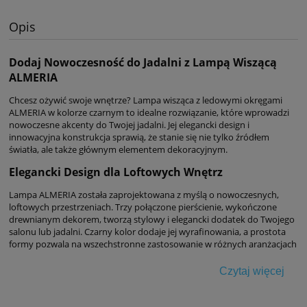
Opis
Dodaj Nowoczesność do Jadalni z Lampą Wiszącą
ALMERIA
Chcesz ożywić swoje wnętrze? Lampa wisząca z ledowymi okręgami
ALMERIA w kolorze czarnym to idealne rozwiązanie, które wprowadzi
nowoczesne akcenty do Twojej jadalni. Jej elegancki design i
innowacyjna konstrukcja sprawią, że stanie się nie tylko źródłem
światła, ale także głównym elementem dekoracyjnym.
Elegancki Design dla Loftowych Wnętrz
Lampa ALMERIA została zaprojektowana z myślą o nowoczesnych,
loftowych przestrzeniach. Trzy połączone pierścienie, wykończone
drewnianym dekorem, tworzą stylowy i elegancki dodatek do Twojego
salonu lub jadalni. Czarny kolor dodaje jej wyrafinowania, a prostota
formy pozwala na wszechstronne zastosowanie w różnych aranżacjach
wnętrz.
Czytaj więcej
Optymalne Oświetlenie LED
ALMERIA wyposażona jest w zintegrowany moduł LED, który zapewnia