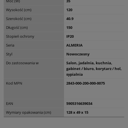
Moc (W)
35
wyjątkowy element dekoracyjny. Jej nowoczesny, minimalistyczny
design doskonale komponuje się z loftowymi wnętrzami, dodając im
Wysokość (cm)
120
elegancji i stylu. Ożyw swoje wnętrze z lampą ALMERIA i ciesz się jej
Szerokość (cm)
40.9
niepowtarzalnym urokiem każdego dnia.
Długość (cm)
150
Z lampą ALMERIA Twoje wnętrze zyska nowy wymiar - połączenie
nowoczesności, funkcjonalności i estetyki, które sprawi, że Twoje
Stopień ochrony
IP20
pomieszczenia będą wyglądać wyjątkowo i niepowtarzalnie.
Seria
ALMERIA
Styl
Nowoczesny
Do zastosowania w
Salon, jadalnia, kuchnia,
gabinet / biuro, korytarz / hol,
sypialnia
Kod MPN
2843-000-200-000-0075
EAN
5905316639034
Wymiary opakowania (cm)
128 x 49 x 15