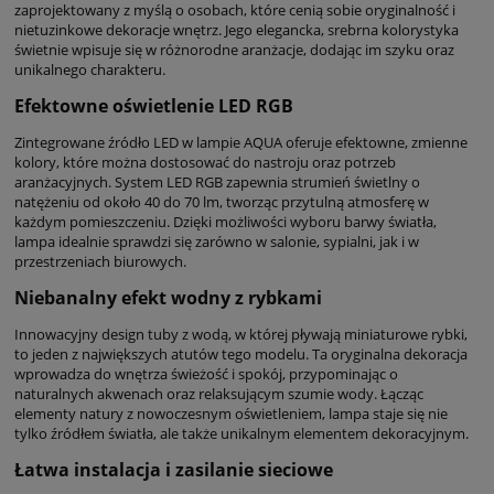
zaprojektowany z myślą o osobach, które cenią sobie oryginalność i
nietuzinkowe dekoracje wnętrz. Jego elegancka, srebrna kolorystyka
świetnie wpisuje się w różnorodne aranżacje, dodając im szyku oraz
unikalnego charakteru.
Efektowne oświetlenie LED RGB
Zintegrowane źródło LED w lampie AQUA oferuje efektowne, zmienne
kolory, które można dostosować do nastroju oraz potrzeb
aranżacyjnych. System LED RGB zapewnia strumień świetlny o
natężeniu od około 40 do 70 lm, tworząc przytulną atmosferę w
każdym pomieszczeniu. Dzięki możliwości wyboru barwy światła,
lampa idealnie sprawdzi się zarówno w salonie, sypialni, jak i w
przestrzeniach biurowych.
Niebanalny efekt wodny z rybkami
Innowacyjny design tuby z wodą, w której pływają miniaturowe rybki,
to jeden z największych atutów tego modelu. Ta oryginalna dekoracja
wprowadza do wnętrza świeżość i spokój, przypominając o
naturalnych akwenach oraz relaksującym szumie wody. Łącząc
elementy natury z nowoczesnym oświetleniem, lampa staje się nie
tylko źródłem światła, ale także unikalnym elementem dekoracyjnym.
Łatwa instalacja i zasilanie sieciowe