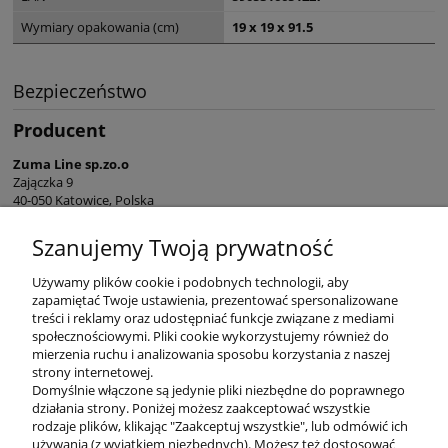
Wymiary opakowania (cm)
19 x 19 x 91.5
Bezpieczeństwo
Producent
Zuma Line sp.zo.o
Zajączka 9
40-050 Katowice, Polska
sekretariat@zumaline.pl
Szanujemy Twoją prywatność
+48 32 730 66 10
Używamy plików cookie i podobnych technologii, aby
zapamiętać Twoje ustawienia, prezentować spersonalizowane
treści i reklamy oraz udostępniać funkcje związane z mediami
społecznościowymi. Pliki cookie wykorzystujemy również do
mierzenia ruchu i analizowania sposobu korzystania z naszej
KONTAKT
strony internetowej.
Domyślnie włączone są jedynie pliki niezbędne do poprawnego
działania strony. Poniżej możesz zaakceptować wszystkie
rodzaje plików, klikając "Zaakceptuj wszystkie", lub odmówić ich
DODATKOWE
używania (z wyjątkiem niezbędnych). Możesz też dostosować