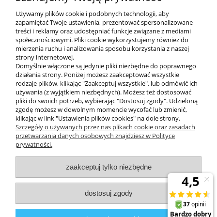
wówczas rozproszysz światło i uzyskasz ciekawy efekt, a w pokoju nie
będzie ciemno. Jeśli lubisz jeść kolację w ciemniejszym pomieszczeniu,
Używamy plików cookie i podobnych technologii, aby
postaw stojącą lampę podłogową w niedalekiej odległości od stołu.
zapamiętać Twoje ustawienia, prezentować spersonalizowane
treści i reklamy oraz udostępniać funkcje związane z mediami
społecznościowymi. Pliki cookie wykorzystujemy również do
mierzenia ruchu i analizowania sposobu korzystania z naszej
KONTAKT
strony internetowej.
Domyślnie włączone są jedynie pliki niezbędne do poprawnego
działania strony. Poniżej możesz zaakceptować wszystkie
rodzaje plików, klikając "Zaakceptuj wszystkie", lub odmówić ich
DODATKOWE
używania (z wyjątkiem niezbędnych). Możesz też dostosować
pliki do swoich potrzeb, wybierając "Dostosuj zgody". Udzieloną
zgodę możesz w dowolnym momencie wycofać lub zmienić,
MOJE KONTO
klikając w link "Ustawienia plików cookies" na dole strony.
Szczegóły o używanych przez nas plikach cookie oraz zasadach
przetwarzania danych osobowych znajdziesz w Polityce
prywatności.
OBSŁUGA KLIENTA
zaakceptuj tylko niezbędne
INFORMACJE
dostosuj zgody
Zuma Line
// ul. Przemysłowa 11a, 75-216 Koszalin //
NIP
669-050-