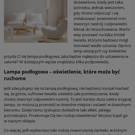
doświetlone, kiedy jest taka
potrzeba. Jednak wieczorem,
gdy chcesz odpocząć i się
zrelaksować, powinieneś móc
stworzyć nastrój i odpowiedni
klimat do leniuchowania. Warto
więc postawić na kilka źródeł
światła, którymi będziesz mógł
sterować wedle uznania. Oprócz
lamp wiszących czy kinkietów
przyda Ci się lampa podłogowa. Jaka będzie najlepsza do ustawienia w
salonie? W dzisiejszym wpisie znajdziesz kilka podpowiedzi.
Lampa podłogowa – oświetlenie, które może być
ruchome
Jeśli zdecydujesz się na lampę podłogową, nie będziesz musiał martwić
się, że górne, sufitowe światło oświetla całe pomieszczenie, kiedy
chcesz stworzyć odpowiedni nastrój. To jest bardzo duża zaleta stojącej
lampy, że można ją przenieść w dowolne miejsce i ustawić w dowolnym
kierunku. Dzięki temu zyskujesz dokładnie taki efekt, jakiego
potrzebujesz. Przekonuje Cię ten rodzaj oświetlenia? Możesz kupić go
w naszym sklepie.
Co więcej, jeśli wybierzesz taki rodzaj nowoczesnej żarówki, w którym