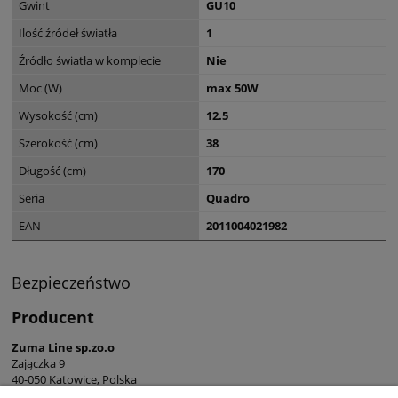
Gwint
GU10
Ilość źródeł światła
1
Źródło światła w komplecie
Nie
Moc (W)
max 50W
Wysokość (cm)
12.5
Szerokość (cm)
38
Długość (cm)
170
Seria
Quadro
EAN
2011004021982
Bezpieczeństwo
Producent
Zuma Line sp.zo.o
Zajączka 9
40-050 Katowice, Polska