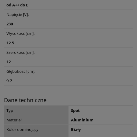
od A++ do E
Napięcie [V]:
230
Wysokość [cm]:
12.5
Szerokość [cm]:
12
Głębokość [cm]:
9.7
Dane techniczne
Typ
Spot
Materiał
Aluminium
Kolor dominujący
Biały