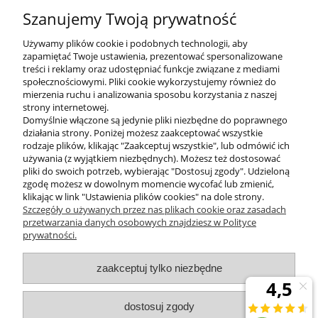
sekretariat@zumaline.pl
Szanujemy Twoją prywatność
+48 32 730 66 10
Używamy plików cookie i podobnych technologii, aby
zapamiętać Twoje ustawienia, prezentować spersonalizowane
treści i reklamy oraz udostępniać funkcje związane z mediami
społecznościowymi. Pliki cookie wykorzystujemy również do
mierzenia ruchu i analizowania sposobu korzystania z naszej
KONTAKT
strony internetowej.
Domyślnie włączone są jedynie pliki niezbędne do poprawnego
działania strony. Poniżej możesz zaakceptować wszystkie
rodzaje plików, klikając "Zaakceptuj wszystkie", lub odmówić ich
DODATKOWE
używania (z wyjątkiem niezbędnych). Możesz też dostosować
pliki do swoich potrzeb, wybierając "Dostosuj zgody". Udzieloną
zgodę możesz w dowolnym momencie wycofać lub zmienić,
MOJE KONTO
klikając w link "Ustawienia plików cookies" na dole strony.
Szczegóły o używanych przez nas plikach cookie oraz zasadach
przetwarzania danych osobowych znajdziesz w Polityce
prywatności.
OBSŁUGA KLIENTA
zaakceptuj tylko niezbędne
INFORMACJE
dostosuj zgody