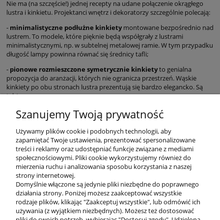
Nie ma (na szczęście!) jednej recepty na udane połączenie okrągłego
lustra i kinkietu. Projektanci wnętrz i dekoratorzy szczególnie polecają:
-
minimalistyczne podłużne kinkiety
montowane bezpośrednio nad
lustrem. To modele, które pięknie będą współgrały z lustrami
minimalistycznymi, np. w subtelnej metalowej ramie. W tym przypadku
długość lampy powinna równać się średnicy tafli;
-
pionowe rozmieszczone symetrycznie kinkiety
to genialna
propozycja do aranżacji, których nie ogranicza przestrzeń. Wąskie
kinkiety po obu stronach lustra prezentują się bardzo elegancko. Są
także nowoczesne;
-
reflektory
to propozycja idealna do wnętrz nowoczesnych,
Szanujemy Twoją prywatność
minimalistycznych i industrialnych. Taki kinkiet do okrągłego lustra jest
genialnym wyborem przede wszystkim dlatego, że zostawia swobodę
Używamy plików cookie i podobnych technologii, aby
w zakresie regulowania natężenia światła.
zapamiętać Twoje ustawienia, prezentować spersonalizowane
treści i reklamy oraz udostępniać funkcje związane z mediami
społecznościowymi. Pliki cookie wykorzystujemy również do
mierzenia ruchu i analizowania sposobu korzystania z naszej
KONTAKT
strony internetowej.
Domyślnie włączone są jedynie pliki niezbędne do poprawnego
działania strony. Poniżej możesz zaakceptować wszystkie
rodzaje plików, klikając "Zaakceptuj wszystkie", lub odmówić ich
DODATKOWE
używania (z wyjątkiem niezbędnych). Możesz też dostosować
pliki do swoich potrzeb, wybierając "Dostosuj zgody". Udzieloną