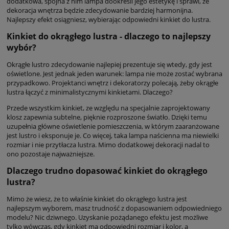
dodatkowa, spójna z nim lampa dookreśli jego estetykę i sprawi, że
dekoracja wnętrza będzie zdecydowanie bardziej harmonijna.
Najlepszy efekt osiągniesz, wybierając odpowiedni kinkiet do lustra.
Kinkiet do okrągłego lustra - dlaczego to najlepszy
wybór?
Okrągłe lustro zdecydowanie najlepiej prezentuje się wtedy, gdy jest
oświetlone. Jest jednak jeden warunek: lampa nie może zostać wybrana
przypadkowo. Projektanci wnętrz i dekoratorzy polecają, żeby okrągłe
lustra łączyć z minimalistycznymi kinkietami. Dlaczego?
Przede wszystkim kinkiet, ze względu na specjalnie zaprojektowany
klosz zapewnia subtelne, pięknie rozproszone światło. Dzięki temu
uzupełnia główne oświetlenie pomieszczenia, w którym zaaranżowane
jest lustro i eksponuje je. Co więcej, taka lampa naścienna ma niewielki
rozmiar i nie przytłacza lustra. Mimo dodatkowej dekoracji nadal to
ono pozostaje najważniejsze.
Dlaczego trudno dopasować kinkiet do okrągłego
lustra?
Mimo że wiesz, że to właśnie kinkiet do okrągłego lustra jest
najlepszym wyborem, masz trudność z dopasowaniem odpowiedniego
modelu? Nic dziwnego. Uzyskanie pożądanego efektu jest możliwe
tylko wówczas, gdy kinkiet ma odpowiedni rozmiar i kolor, a