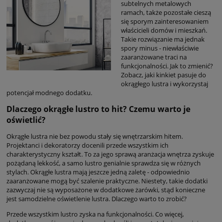
subtelnych metalowych
ramach, także pozostałe cieszą
się sporym zainteresowaniem
właścicieli domów i mieszkań.
Takie rozwiązanie ma jednak
spory minus - niewłaściwie
zaaranżowane traci na
funkcjonalności. Jak to zmienić?
Zobacz, jaki kinkiet pasuje do
okrągłego lustra i wykorzystaj
potencjał modnego dodatku.
Dlaczego okrągłe lustro to hit? Czemu warto je
oświetlić?
Okrągłe lustra nie bez powodu stały się wnętrzarskim hitem.
Projektanci i dekoratorzy docenili przede wszystkim ich
charakterystyczny kształt. To za jego sprawą aranżacja wnętrza zyskuje
pożądaną lekkość, a samo lustro genialnie sprawdza się w różnych
stylach. Okrągłe lustra mają jeszcze jedną zaletę - odpowiednio
zaaranżowane mogą być szalenie praktyczne. Niestety, takie dodatki
zazwyczaj nie są wyposażone w dodatkowe żarówki, stąd konieczne
jest samodzielne oświetlenie lustra. Dlaczego warto to zrobić?
Przede wszystkim lustro zyska na funkcjonalności. Co więcej,