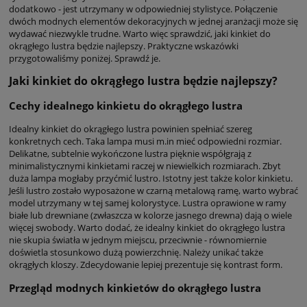
dodatkowo - jest utrzymany w odpowiedniej stylistyce. Połączenie
dwóch modnych elementów dekoracyjnych w jednej aranżacji może się
wydawać niezwykle trudne. Warto więc sprawdzić, jaki kinkiet do
okrągłego lustra będzie najlepszy. Praktyczne wskazówki
przygotowaliśmy poniżej. Sprawdź je.
Jaki kinkiet do okrągłego lustra będzie najlepszy?
Cechy idealnego kinkietu do okrągłego lustra
Idealny kinkiet do okrągłego lustra powinien spełniać szereg
konkretnych cech. Taka lampa musi m.in mieć odpowiedni rozmiar.
Delikatne, subtelnie wykończone lustra pięknie współgrają z
minimalistycznymi kinkietami raczej w niewielkich rozmiarach. Zbyt
duża lampa mogłaby przyćmić lustro. Istotny jest także kolor kinkietu.
Jeśli lustro zostało wyposażone w czarną metalową ramę, warto wybrać
model utrzymany w tej samej kolorystyce. Lustra oprawione w ramy
białe lub drewniane (zwłaszcza w kolorze jasnego drewna) dają o wiele
więcej swobody. Warto dodać, że idealny kinkiet do okrągłego lustra
nie skupia światła w jednym miejscu, przeciwnie - równomiernie
doświetla stosunkowo dużą powierzchnię. Należy unikać także
okrągłych kloszy. Zdecydowanie lepiej prezentuje się kontrast form.
Przegląd modnych kinkietów do okrągłego lustra