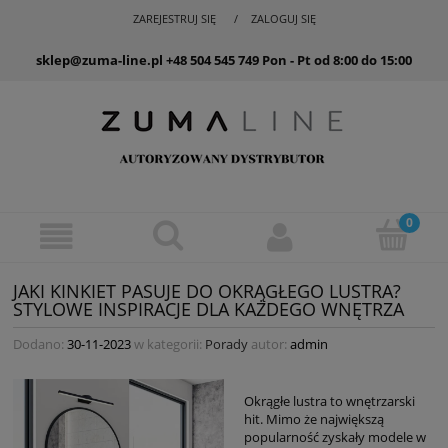
ZAREJESTRUJ SIĘ
ZALOGUJ SIĘ
sklep@zuma-line.pl
+48 504 545 749
Pon - Pt od 8:00 do 15:00
JAKI KINKIET PASUJE DO OKRĄGŁEGO LUSTRA?
STYLOWE INSPIRACJE DLA KAŻDEGO WNĘTRZA
Dodano:
30-11-2023
w kategorii:
Porady
autor:
admin
Okrągłe lustra to wnętrzarski
hit. Mimo że największą
popularność zyskały modele w