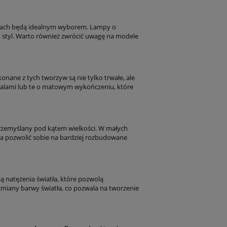
tach będą idealnym wyborem. Lampy o
n styl. Warto również zwrócić uwagę na modele
onane z tych tworzyw są nie tylko trwałe, ale
detalami lub te o matowym wykończeniu, które
rzemyślany pod kątem wielkości. W małych
na pozwolić sobie na bardziej rozbudowane
ją natężenia światła, które pozwolą
zmiany barwy światła, co pozwala na tworzenie