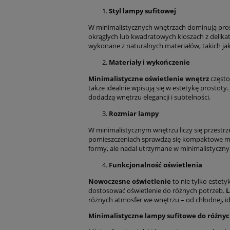
Styl lampy sufitowej
W minimalistycznych wnętrzach dominują pros
okrągłych lub kwadratowych kloszach z delika
wykonane z naturalnych materiałów, takich ja
Materiały i wykończenie
Minimalistyczne oświetlenie wnętrz
często
także idealnie wpisują się w estetykę prostot
dodadzą wnętrzu elegancji i subtelności.
Rozmiar lampy
W minimalistycznym wnętrzu liczy się przestrz
pomieszczeniach sprawdzą się kompaktowe mode
formy, ale nadal utrzymane w minimalistyczny
Funkcjonalność oświetlenia
Nowoczesne oświetlenie
to nie tylko estety
dostosować oświetlenie do różnych potrzeb.
L
różnych atmosfer we wnętrzu – od chłodnej, idea
Minimalistyczne lampy sufitowe do różny