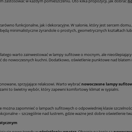
em zastosować w każdym pomieszczeniu. Oto kilka propozycji, jak dobrać
no
równo funkcjonalne, jak i dekoracyjne. W salonie, który jest sercem domu,
ędą minimalistyczne żyrandole o prostych, geometrycznych kształtach lub p
dlatego warto zainwestować w lampy sufitowe o mocnym, ale nieoślepiający
 do nowoczesnych kuchni. Dodatkowo, oświetlenie punktowe nad blatem r
tonowane, sprzyjające relaksowi. Warto wybrać
nowoczesne lampy sufito
szami to świetny wybór, który zapewni komfortowy klimat w sypialni.
nie można zapomnieć o lampach sufitowych o odpowiedniej klasie szczelnośc
nkcjonalne – szczególnie nad lustrem, gdzie ważne jest dobre oświetlenie tw
istycznym
iają się nowe trendy w
oświetleniu wnętrz
. Obecnie na topie są
nowoczes