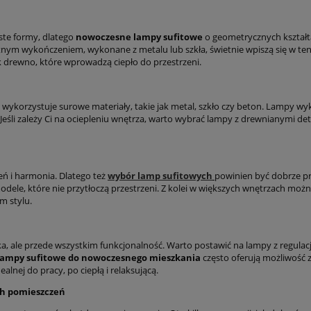
te formy, dlatego
nowoczesne lampy sufitowe
o geometrycznych kształ
tnym wykończeniem, wykonane z metalu lub szkła, świetnie wpiszą się w te
k drewno, które wprowadzą ciepło do przestrzeni.
 wykorzystuje surowe materiały, takie jak metal, szkło czy beton. Lampy wyk
y. Jeśli zależy Ci na ociepleniu wnętrza, warto wybrać lampy z drewnianymi 
eń i harmonia. Dlatego też
wybór lamp sufitowych
powinien być dobrze p
le, które nie przytłoczą przestrzeni. Z kolei w większych wnętrzach moż
m stylu.
ka, ale przede wszystkim funkcjonalność. Warto postawić na lampy z regulac
ampy sufitowe do nowoczesnego mieszkania
często oferują możliwość 
lnej do pracy, po ciepłą i relaksującą.
ch pomieszczeń