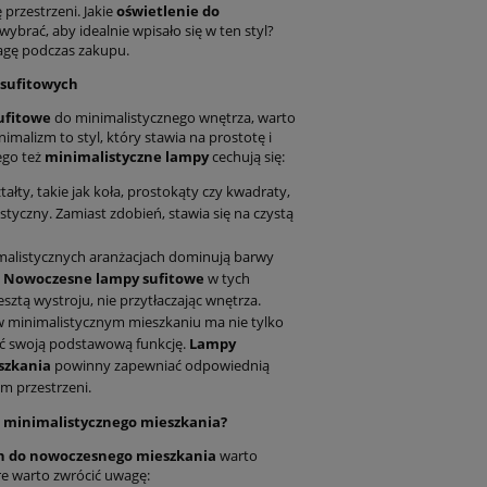
przestrzeni. Jakie
oświetlenie do
wybrać, aby idealnie wpisało się w ten styl?
gę podczas zakupu.
 sufitowych
ufitowe
do minimalistycznego wnętrza, warto
imalizm to styl, który stawia na prostotę i
ego też
minimalistyczne lampy
cechują się:
łty, takie jak koła, prostokąty czy kwadraty,
istyczny. Zamiast zdobień, stawia się na czystą
malistycznych aranżacjach dominują barwy
.
Nowoczesne lampy sufitowe
w tych
sztą wystroju, nie przytłaczając wnętrza.
w minimalistycznym mieszkaniu ma nie tylko
ać swoją podstawową funkcję.
Lampy
szkania
powinny zapewniać odpowiednią
ym przestrzeni.
o minimalistycznego mieszkania?
h do nowoczesnego mieszkania
warto
re warto zwrócić uwagę: