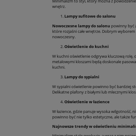
Minimalizm to styl, który można z powodzeni
wnętrz.
Lampy sufitowe do salonu
Nowoczesne lampy do salonu
powinny być za
które rozjaśni całe wnętrze. Dobrym wyborem b
nowoczesny.
Oświetlenie do kuchni
W kuchni oświetlenie odgrywa kluczową rolę, 
metalowymi kloszami będą doskonale pasować
kuchni.
Lampy do sypialni
W sypialni oświetlenie powinno być bardziej s
Delikatne plafony z białymi lub mlecznymi klo
Oświetlenie w łazience
W łazience, gdzie panuje wysoka wilgotność, 
powinno być nie tylko estetyczne, ale także fu
Najnowsze trendy w oświetleniu minimal
Minimalizm stale ewoluuje, a wraz z nim pojaw