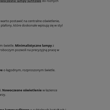
woczesne lampy sufitowe
do różnych
 warto postawić na centralne oświetlenie,
lafony, które doskonale wpisują się w styl
m świetle.
Minimalistyczne lampy
z
oboczym pozwoli na precyzyjną pracę w
we
o łagodnym, rozproszonym świetle.
i.
Nowoczesne oświetlenie
w łazience
arzy.
ne lampy sufitowe
o subtelnych kształtach i