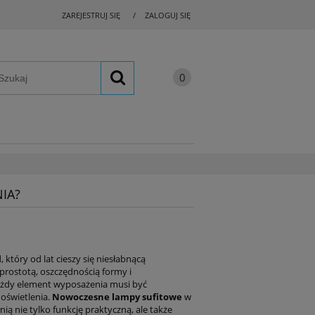
ZAREJESTRUJ SIĘ
ZALOGUJ SIĘ
IA?
który od lat cieszy się niesłabnącą
 prostotą, oszczędnością formy i
każdy element wyposażenia musi być
oświetlenia.
Nowoczesne lampy sufitowe
w
ią nie tylko funkcję praktyczną, ale także