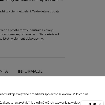
zi czy ciemnej zieleni. Takie detale dodają
ić na proste formy, neutralne kolory i
 nowoczesnego charakteru. Niezależnie od
akże istotny element dekoracyjny.
ENTA
INFORMACJE
O sklepie
ia od umowy
Kontakt
iać funkcje związane z mediami społecznościowymi. Pliki cookie
Zaakceptuj wszystkie", lub odmówić ich używania (z wyjątkiem