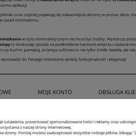
iomu aplikacji.
ednak coraz częściej pojawiają się odważniejsze akcenty w postaci złota, mied
nie zasad minimalizmu.
mieszkania
w stylu minimalistycznym nie musi być trudny. Wystarczy postaw
lampy
to doskonały sposób na podkreślenie harmonii wnętrza i nadanie mu
ni czy kuchni, pamiętaj, że lampa sufitowa to nie tylko źródło światła, ale t
e wprowadzi do Twojego mieszkania spokój, funkcjonalność i elegancję!
OWE
MOJE KONTO
OBSŁUGA KLI
Twoje zamówienia
Zwroty i reklamacje
watności
Ustawienia konta
Prawo do odstąpien
Ulubione
 ustawienia, prezentować spersonalizowane treści i reklamy oraz udostępn
rzystania z naszej strony internetowej.
a strony. Poniżej możesz zaakceptować wszystkie rodzaje plików, klikając "