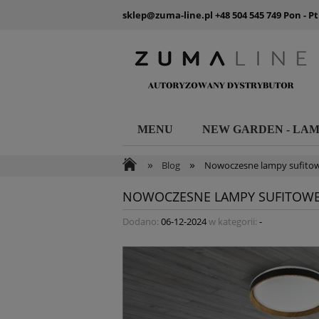
sklep@zuma-line.pl
+48 504 545 749
Pon - Pt
MENU
NEW GARDEN - LA
»
»
Blog
Nowoczesne lampy sufitowe
NOWOCZESNE LAMPY SUFITOWE 
Dodano:
06-12-2024
w kategorii:
-