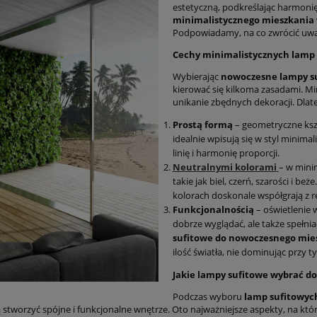
estetyczną, podkreślając harmonię 
minimalistycznego mieszkania
Podpowiadamy, na co zwrócić uwa
Cechy minimalistycznych lamp
Wybierając
nowoczesne lampy s
kierować się kilkoma zasadami. Min
unikanie zbędnych dekoracji. Dlat
Prostą formą
– geometryczne kszta
idealnie wpisują się w styl minimal
linię i harmonię proporcji.
Neutralnymi kolorami
– w mini
takie jak biel, czerń, szarości i beże
kolorach doskonale współgrają z re
Funkcjonalnością
– oświetlenie 
dobrze wyglądać, ale także spełni
sufitowe do nowoczesnego mie
ilość światła, nie dominując przy t
Jakie lampy sufitowe wybrać d
Podczas wyboru
lamp sufitowyc
 stworzyć spójne i funkcjonalne wnętrze. Oto najważniejsze aspekty, na któ