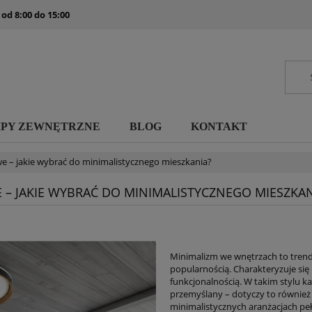
 od 8:00 do 15:00
MPY ZEWNĘTRZNE
BLOG
KONTAKT
 – jakie wybrać do minimalistycznego mieszkania?
– JAKIE WYBRAĆ DO MINIMALISTYCZNEGO MIESZKAN
Minimalizm we wnętrzach to trend, 
popularnością. Charakteryzuje się
funkcjonalnością. W takim stylu 
przemyślany – dotyczy to również 
minimalistycznych aranżacjach pełn