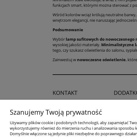
funkcjach smart, którymi można sterować z poz
Wśród kolorów wciąż królują neutralne barwy, j
wnętrzom elegancji, nie naruszając jednocześ
Podsumowanie
Wybór
lamp sufitowych do nowoczesnego 
wysokiej jakości materiały.
Minimalistyczne 
tego, czy szukasz oświetlenia do salonu, sypial
Zainwestuj w
nowoczesne oświetlenie
, któr
KONTAKT
DODATK
Regulamin
Potrzebujesz pomocy?
Szanujemy Twoją prywatność
Polityka pry
Zadzwoń!
+48 504 545
Blog
Używamy plików cookie i podobnych technologii, aby zapamiętać Twoje
749
wykorzystujemy również do mierzenia ruchu i analizowania sposobu ko
Domyślnie włączone są jedynie pliki niezbędne do poprawnego działani