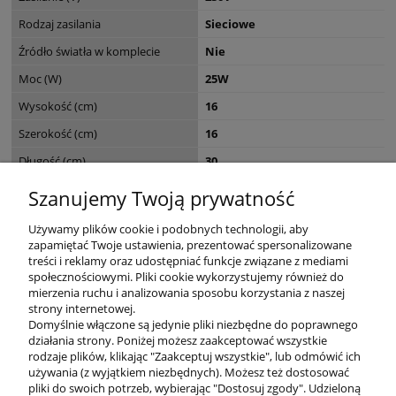
Rodzaj zasilania
Sieciowe
Źródło światła w komplecie
Nie
Moc (W)
25W
Wysokość (cm)
16
Szerokość (cm)
16
Długość (cm)
30
Seria
CARARA
Szanujemy Twoją prywatność
Wymiary opakowania (cm)
18 x 18 x 28
Używamy plików cookie i podobnych technologii, aby
zapamiętać Twoje ustawienia, prezentować spersonalizowane
treści i reklamy oraz udostępniać funkcje związane z mediami
społecznościowymi. Pliki cookie wykorzystujemy również do
mierzenia ruchu i analizowania sposobu korzystania z naszej
KONTAKT
strony internetowej.
Domyślnie włączone są jedynie pliki niezbędne do poprawnego
działania strony. Poniżej możesz zaakceptować wszystkie
rodzaje plików, klikając "Zaakceptuj wszystkie", lub odmówić ich
DODATKOWE
używania (z wyjątkiem niezbędnych). Możesz też dostosować
pliki do swoich potrzeb, wybierając "Dostosuj zgody". Udzieloną