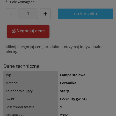
*
- Pole wymagane
-
+
do koszyka
💰 Negocjuj cenę
Kliknij i negocjuj cenę produktu - otrzymaj indywidualną
ofertę.
Dane techniczne
Typ
Lampa stołowa
Materiał
Ceramika
Kolor dominujący
Szary
Gwint
E27 (duży gwint)
Ilość źródeł światła
1
Zasilanie (V)
230V