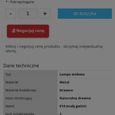
*
- Pole wymagane
-
+
do koszyka
💰 Negocjuj cenę
Kliknij i negocjuj cenę produktu - otrzymaj indywidualną
ofertę.
Dane techniczne
Typ
Lampa stołowa
Materiał
Metal
Materiał dodatkowy
Drewno
Kolor dominujący
Naturalne drewno
Gwint
E14 (mały gwint)
Ilość źródeł światła
2