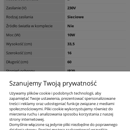
Zasilanie (V)
230V
Rodzaj zasilania
Sieciowe
Źródło światła w komplecie
Nie
Moc (W)
10W
Wysokość (cm)
33,5
Szerokość (cm)
16
Długość (cm)
60
Stopień ochrony
IP20
Seria
GREEN WIDO
Szanujemy Twoją prywatność
Wymiary opakowania (cm)
35 x 20 x 52
Używamy plików cookie i podobnych technologii, aby
zapamiętać Twoje ustawienia, prezentować spersonalizowane
treści i reklamy oraz udostępniać funkcje związane z mediami
społecznościowymi. Pliki cookie wykorzystujemy również do
mierzenia ruchu i analizowania sposobu korzystania z naszej
KONTAKT
strony internetowej.
Domyślnie włączone są jedynie pliki niezbędne do poprawnego
działania strony. Poniżej możesz zaakceptować wszystkie