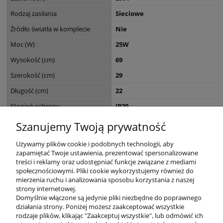
Rodzaj zasilania
Sieciowe
Źródło światła w komplecie
Nie
Moc (W)
25W
Wysokość (cm)
69
Szerokość (cm)
29
Długość (cm)
22
Stopień ochrony
IP20
Seria
ACCOR
Szanujemy Twoją prywatność
Wymiary opakowania (cm)
13 x 10.5 x 54
Używamy plików cookie i podobnych technologii, aby
zapamiętać Twoje ustawienia, prezentować spersonalizowane
treści i reklamy oraz udostępniać funkcje związane z mediami
społecznościowymi. Pliki cookie wykorzystujemy również do
mierzenia ruchu i analizowania sposobu korzystania z naszej
KONTAKT
strony internetowej.
Domyślnie włączone są jedynie pliki niezbędne do poprawnego
działania strony. Poniżej możesz zaakceptować wszystkie
rodzaje plików, klikając "Zaakceptuj wszystkie", lub odmówić ich
DODATKOWE