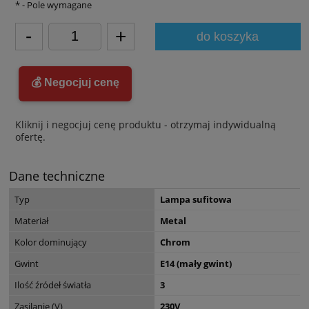
*
- Pole wymagane
-
+
do koszyka
💰 Negocjuj cenę
Kliknij i negocjuj cenę produktu - otrzymaj indywidualną
ofertę.
Dane techniczne
Typ
Lampa sufitowa
Materiał
Metal
Kolor dominujący
Chrom
Gwint
E14 (mały gwint)
Ilość źródeł światła
3
Zasilanie (V)
230V