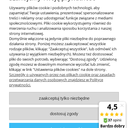
Wymiary opakowania (cm)
33 x 9 x 76
Używamy plików cookie i podobnych technologii, aby
zapamiętać Twoje ustawienia, prezentować spersonalizowane
treści i reklamy oraz udostępniać funkcje związane z mediami
społecznościowymi. Pliki cookie wykorzystujemy również do
mierzenia ruchu i analizowania sposobu korzystania z naszej
KONTAKT
strony internetowej.
Domyślnie włączone są jedynie pliki niezbędne do poprawnego
działania strony. Poniżej możesz zaakceptować wszystkie
rodzaje plików, klikając "Zaakceptuj wszystkie", lub odmówić ich
DODATKOWE
używania (z wyjątkiem niezbędnych). Możesz też dostosować
pliki do swoich potrzeb, wybierając "Dostosuj zgody". Udzieloną
zgodę możesz w dowolnym momencie wycofać lub zmienić,
MOJE KONTO
klikając w link "Ustawienia plików cookies" na dole strony.
Szczegóły o używanych przez nas plikach cookie oraz zasadach
przetwarzania danych osobowych znajdziesz w Polityce
prywatności.
OBSŁUGA KLIENTA
zaakceptuj tylko niezbędne
INFORMACJE
dostosuj zgody
Zuma Line
// ul. Przemysłowa 11a, 75-216 Koszalin //
NIP
669-050-03-43