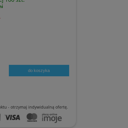
ni
ł
do koszyka
uktu - otrzymaj indywidualną ofertę.