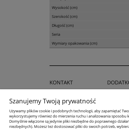
Wysokość (cm)
Szerokość (cm)
Długość (cm)
Seria
Wymiary opakowania (cm)
KONTAKT
DODATK
Regulamin
Potrzebujesz pomocy?
Szanujemy Twoją prywatność
Polityka pry
Zadzwoń!
+48 504 545
Blog
Używamy plików cookie i podobnych technologii, aby zapamiętać Twoje
749
wykorzystujemy również do mierzenia ruchu i analizowania sposobu ko
Domyślnie włączone są jedynie pliki niezbędne do poprawnego działani
niezbędnych). Możesz też dostosować pliki do swoich potrzeb, wybier
adres: