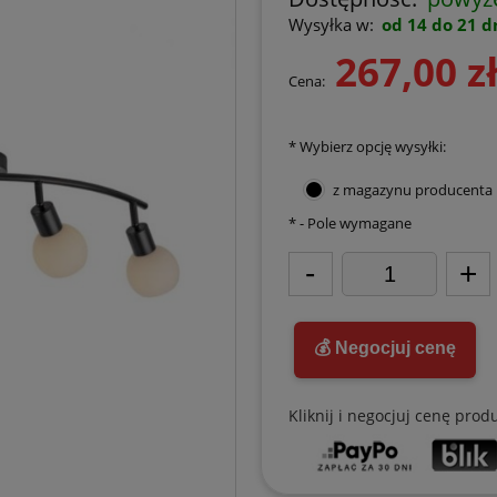
Wysyłka w:
od 14 do 21 d
267,00 z
Cena:
*
Wybierz opcję wysyłki:
z magazynu producenta
*
- Pole wymagane
-
+
💰 Negocjuj cenę
Kliknij i negocjuj cenę prod