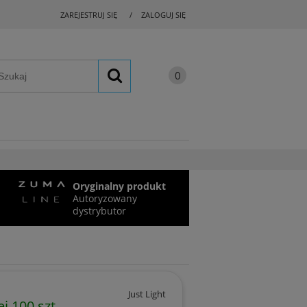
ZAREJESTRUJ SIĘ
ZALOGUJ SIĘ
Oryginalny produkt
Autoryzowany
dystrybutor
Just Light
j 100 szt.