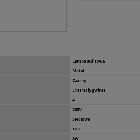
Lampa sufitowa
Metal
Czarny
E14 (mały gwint)
4
230V
Sieciowe
Tak
5W