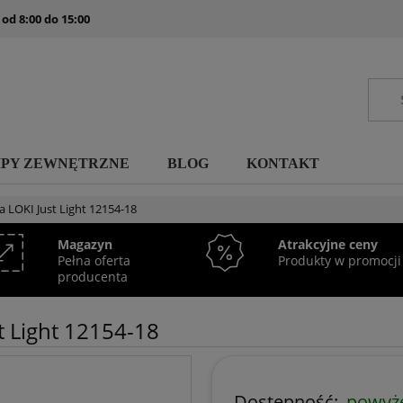
 od 8:00 do 15:00
MPY ZEWNĘTRZNE
BLOG
KONTAKT
 LOKI Just Light 12154-18
Magazyn
Atrakcyjne ceny
Pełna oferta
Produkty w promocji
producenta
t Light 12154-18
Dostępność:
powyże