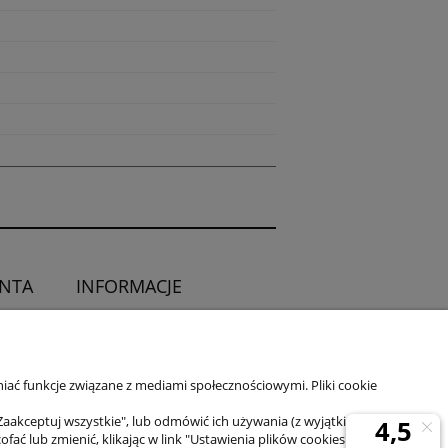
ENTA
INFORMACJE
O sklepie
ia od umowy
Kontakt
iać funkcje związane z mediami społecznościowymi. Pliki cookie
Zaakceptuj wszystkie", lub odmówić ich używania (z wyjątkiem
 lub zmienić, klikając w link "Ustawienia plików cookies" na dole