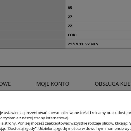
85
27
22
LOKI
21.5 x 11.5 x 40.5
OWE
MOJE KONTO
OBSŁUGA KLI
Twoje zamówienia
Zwroty i reklamacje
watności
Ustawienia konta
Prawo do odstąpien
Ulubione
 ustawienia, prezentować spersonalizowane treści i reklamy oraz udostępn
rzystania z naszej strony internetowej.
a strony. Poniżej możesz zaakceptować wszystkie rodzaje plików, klikając "
ając "Dostosuj zgody". Udzieloną zgodę możesz w dowolnym momencie wycofać