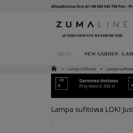
sklep@zuma-line.pl
+48 504 545 749
Pon - Pt
MENU
NEW GARDEN - LA
»
»
Lampy Sufitowe
Lampa sufitowa
Darmowa dostawa
Przy kwocie 300 zł
Lampa sufitowa LOKI Jus