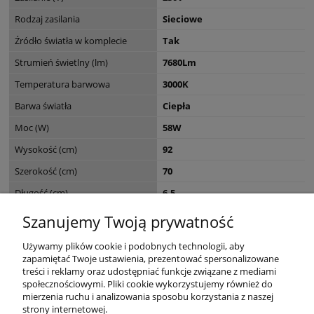
Rodzaj zasilania
Sieciowe
Źródło światła w komplecie
Tak
Strumień świetlny (lm)
7680Lm
Temperatura barwowa
3000K
Barwa światła
Ciepła
Moc (W)
58W
Wysokość (cm)
92
Szerokość (cm)
70
Długość (cm)
6,5
Seria
PEBBLES
Szanujemy Twoją prywatność
Wymiary opakowania (cm)
74 x 8.5 x 94.5
Używamy plików cookie i podobnych technologii, aby
zapamiętać Twoje ustawienia, prezentować spersonalizowane
treści i reklamy oraz udostępniać funkcje związane z mediami
społecznościowymi. Pliki cookie wykorzystujemy również do
mierzenia ruchu i analizowania sposobu korzystania z naszej
KONTAKT
strony internetowej.