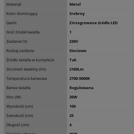
Materiał
Metal
Kolor dominujący
Srebrny
Gwint
Zintegrowane źródło LED
Ilość źródeł światła
1
Zasilanie (V)
230V
Rodzaj zasilania
Sieciowe
Źródło światła w komplecie
Tak
Strumień świetlny (lm)
2160Lm
Temperatura barwowa
2700-5000K
Barwa światła
Regulowana
Moc (W)
20W
Wysokość (cm)
100
Szerokość (cm)
25
Długość (cm)
4
Stopień ochrony
IP20