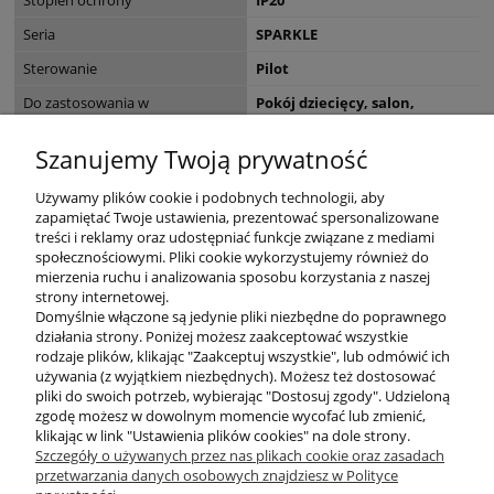
Seria
SPARKLE
Sterowanie
Pilot
Do zastosowania w
Pokój dziecięcy, salon,
sypialnia
Szanujemy Twoją prywatność
Wymiary opakowania (cm)
29 x 6 x 103.5
Używamy plików cookie i podobnych technologii, aby
zapamiętać Twoje ustawienia, prezentować spersonalizowane
treści i reklamy oraz udostępniać funkcje związane z mediami
społecznościowymi. Pliki cookie wykorzystujemy również do
mierzenia ruchu i analizowania sposobu korzystania z naszej
KONTAKT
strony internetowej.
Domyślnie włączone są jedynie pliki niezbędne do poprawnego
działania strony. Poniżej możesz zaakceptować wszystkie
rodzaje plików, klikając "Zaakceptuj wszystkie", lub odmówić ich
DODATKOWE
używania (z wyjątkiem niezbędnych). Możesz też dostosować
pliki do swoich potrzeb, wybierając "Dostosuj zgody". Udzieloną
zgodę możesz w dowolnym momencie wycofać lub zmienić,
MOJE KONTO
klikając w link "Ustawienia plików cookies" na dole strony.
Szczegóły o używanych przez nas plikach cookie oraz zasadach
przetwarzania danych osobowych znajdziesz w Polityce