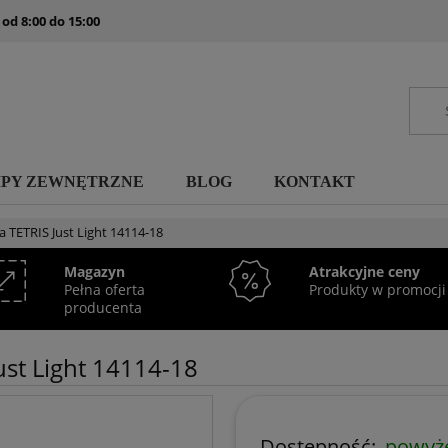
 od 8:00 do 15:00
MPY ZEWNĘTRZNE
BLOG
KONTAKT
 TETRIS Just Light 14114-18
Magazyn
Atrakcyjne ceny
Pełna oferta
Produkty w promocji
producenta
ust Light 14114-18
Dostępność:
powyże