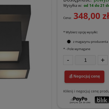
Wysyłka w:
od 14 do 21 d
348,00 z
Cena:
*
Wybierz opcję wysyłki:
z magazynu producenta
*
- Pole wymagane
-
+
💰 Negocjuj cenę
Kliknij i negocjuj cenę prod