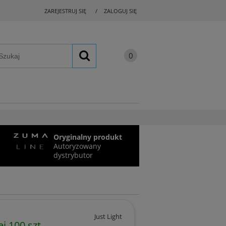
ZAREJESTRUJ SIĘ
ZALOGUJ SIĘ
Oryginalny produkt
Autoryzowany
dystrybutor
Just Light
j 100 szt.