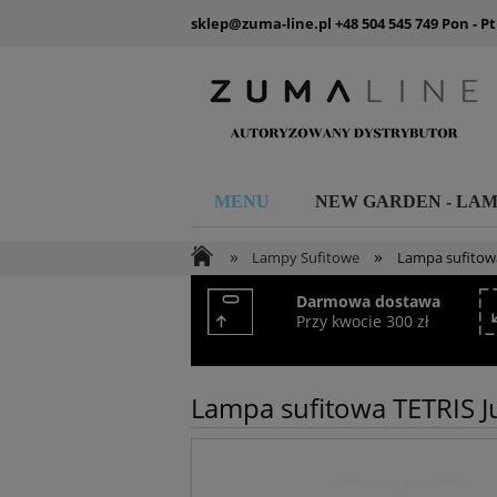
sklep@zuma-line.pl
+48 504 545 749
Pon - Pt
MENU
NEW GARDEN - LA
»
»
Lampy Sufitowe
Lampa sufitowa
Darmowa dostawa
Przy kwocie 300 zł
Lampa sufitowa TETRIS J