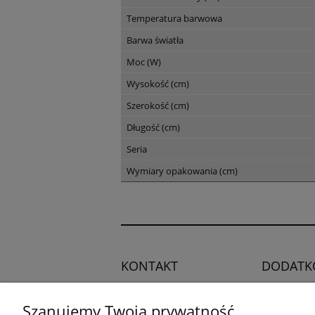
Temperatura barwowa
Barwa światła
Moc (W)
Wysokość (cm)
Szerokość (cm)
Długość (cm)
Seria
Wymiary opakowania (cm)
KONTAKT
DODATK
Regulamin
Potrzebujesz pomocy?
Szanujemy Twoją prywatność
Polityka pry