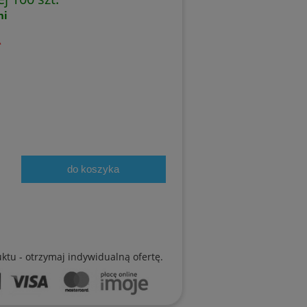
ni
ł
do koszyka
uktu - otrzymaj indywidualną ofertę.