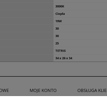
3000K
Ciepła
19W
30
30
25
TETRIS
34 x 26 x 34
OWE
MOJE KONTO
OBSŁUGA KLI
Twoje zamówienia
Zwroty i reklamacje
watności
Ustawienia konta
Prawo do odstąpien