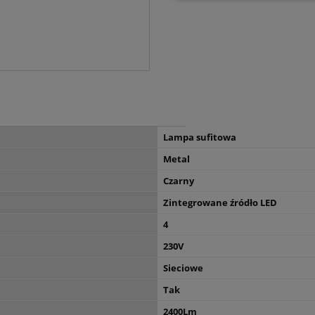
Lampa sufitowa
Metal
Czarny
Zintegrowane źródło LED
4
230V
Sieciowe
Tak
2400Lm