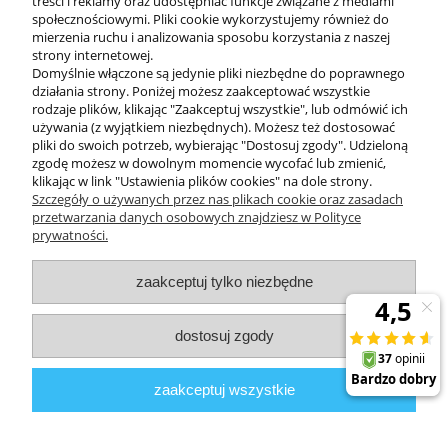
treści i reklamy oraz udostępniać funkcje związane z mediami
społecznościowymi. Pliki cookie wykorzystujemy również do
mierzenia ruchu i analizowania sposobu korzystania z naszej
KONTAKT
strony internetowej.
Domyślnie włączone są jedynie pliki niezbędne do poprawnego
działania strony. Poniżej możesz zaakceptować wszystkie
rodzaje plików, klikając "Zaakceptuj wszystkie", lub odmówić ich
DODATKOWE
używania (z wyjątkiem niezbędnych). Możesz też dostosować
pliki do swoich potrzeb, wybierając "Dostosuj zgody". Udzieloną
zgodę możesz w dowolnym momencie wycofać lub zmienić,
MOJE KONTO
klikając w link "Ustawienia plików cookies" na dole strony.
Szczegóły o używanych przez nas plikach cookie oraz zasadach
przetwarzania danych osobowych znajdziesz w Polityce
prywatności.
OBSŁUGA KLIENTA
zaakceptuj tylko niezbędne
INFORMACJE
dostosuj zgody
Zuma Line
// ul. Przemysłowa 11a, 75-216 Koszalin //
NIP
669-050-03-43
zaakceptuj wszystkie
//
Tel.:
504 545 749
//
E-mail:
sklep@zuma-line.pl