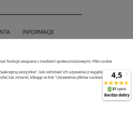
ENTA
INFORMACJE
O sklepie
ia od umowy
Kontakt
iać funkcje związane z mediami społecznościowymi. Pliki cookie
Zaakceptuj wszystkie", lub odmówić ich używania (z wyjątkiem
 lub zmienić, klikając w link "Ustawienia plików cookies" na dole
il:
sklep@zuma-line.pl