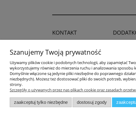
KONTAKT
DODATK
Regulamin
Potrzebujesz pomocy?
Szanujemy Twoją prywatność
Polityka pry
Zadzwoń!
+48 504 545
Blog
Używamy plików cookie i podobnych technologii, aby zapamiętać Twoje
749
wykorzystujemy również do mierzenia ruchu i analizowania sposobu ko
Domyślnie włączone są jedynie pliki niezbędne do poprawnego działani
niezbędnych). Możesz też dostosować pliki do swoich potrzeb, wybier
adres:
strony.
ul. Przemysłowa 11a, 75-216
Szczegóły o używanych przez nas plikach cookie oraz zasadach przetw
Koszalin
zaakceptuj tylko niezbędne
dostosuj zgody
zaakceptu
Zuma Line
// ul. Prze