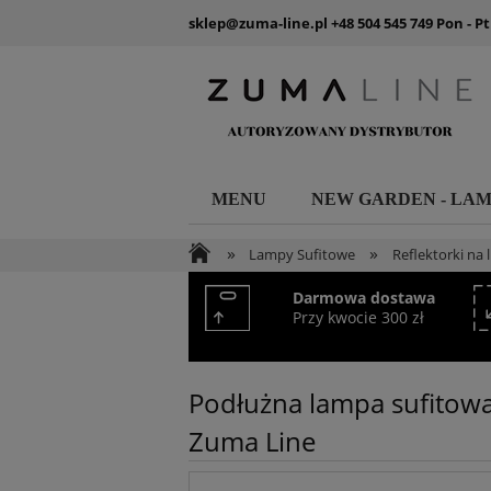
sklep@zuma-line.pl
+48 504 545 749
Pon - Pt
MENU
NEW GARDEN - LA
»
»
Lampy Sufitowe
Reflektorki na l
Darmowa dostawa
Przy kwocie 300 zł
Podłużna lampa sufitowa
Zuma Line