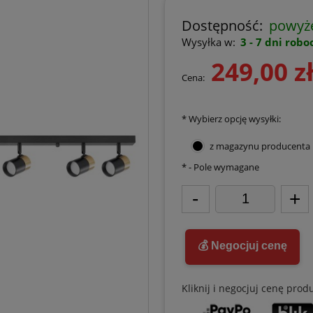
Dostępność:
powyże
Wysyłka w:
3 - 7 dni rob
249,00 z
Cena:
*
Wybierz opcję wysyłki:
z magazynu producenta
*
- Pole wymagane
-
+
💰 Negocjuj cenę
Kliknij i negocjuj cenę prod