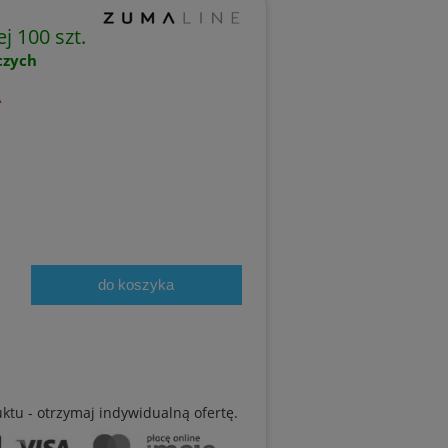
j 100 szt.
oczych
ł
do koszyka
uktu - otrzymaj indywidualną ofertę.