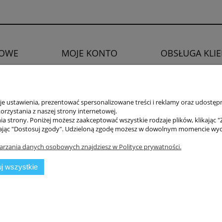
OWE
MOJE KONTO
OBSŁUGA KLI
Twoje zamówienia
Zwroty i reklamacje
watności
Ustawienia konta
Prawo do odstąpien
Ulubione
 ustawienia, prezentować spersonalizowane treści i reklamy oraz udostępn
rzystania z naszej strony internetowej.
a strony. Poniżej możesz zaakceptować wszystkie rodzaje plików, klikając "
ając "Dostosuj zgody". Udzieloną zgodę możesz w dowolnym momencie wycofać
arzania danych osobowych znajdziesz w Polityce prywatności.
j wszystkie
mysłowa 11a, 75-216 Koszalin //
NIP
669-050-03-43 //
Tel.:
504 545 749
//
E-ma
Sklep internetowy Shoper.pl