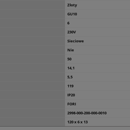
Złoty
GU10
6
230V
Sieciowe
Nie
50
14,1
5,5
119
IP20
FORI
2998-000-200-000-0010
120 x 6 x 13