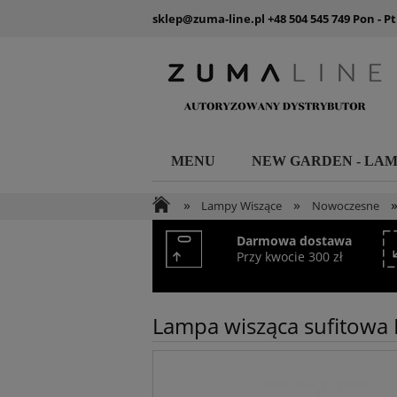
sklep@zuma-line.pl
+48 504 545 749
Pon - Pt
MENU
NEW GARDEN - LA
»
»
Lampy Wiszące
Nowoczesne
Darmowa dostawa
Przy kwocie 300 zł
Lampa wisząca sufitowa