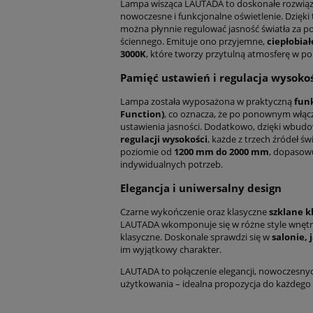
Lampa wisząca LAUTADA to doskonałe rozwiąza
nowoczesne i funkcjonalne oświetlenie. Dzięki
można płynnie regulować jasność światła za 
ściennego. Emituje ono przyjemne,
ciepłobia
3000K
, które tworzy przytulną atmosferę w p
Pamięć ustawień i regulacja wysoko
Lampa została wyposażona w praktyczną
fun
Function)
, co oznacza, że po ponownym włąc
ustawienia jasności. Dodatkowo, dzięki wb
regulacji wysokości
, każde z trzech źródeł ś
poziomie od
1200 mm do 2000 mm
, dopasowu
indywidualnych potrzeb.
Elegancja i uniwersalny design
Czarne wykończenie oraz klasyczne
szklane k
LAUTADA wkomponuje się w różne style wnętrz
klasyczne. Doskonale sprawdzi się w
salonie, 
im wyjątkowy charakter.
LAUTADA to połączenie elegancji, nowoczesny
użytkowania – idealna propozycja do każdego