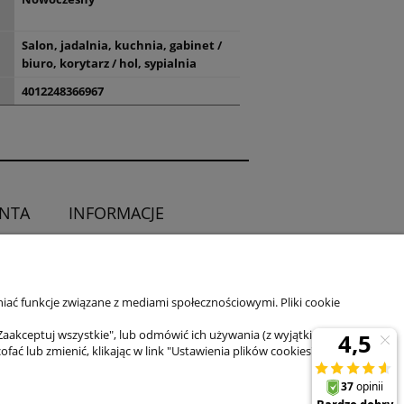
Salon, jadalnia, kuchnia, gabinet /
biuro, korytarz / hol, sypialnia
4012248366967
ENTA
INFORMACJE
O sklepie
ia od umowy
Kontakt
iać funkcje związane z mediami społecznościowymi. Pliki cookie
Zaakceptuj wszystkie", lub odmówić ich używania (z wyjątkiem
 lub zmienić, klikając w link "Ustawienia plików cookies" na dole