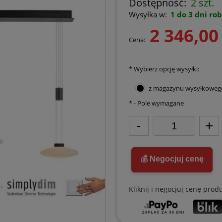
Dostępność:
2 szt.
Wysyłka w:
1 do 3 dni ro
2 346,00 
Cena:
*
Wybierz opcję wysyłki:
z magazynu wysyłkoweg
*
- Pole wymagane
-
+
💰 Negocjuj cenę
Kliknij i negocjuj cenę prod