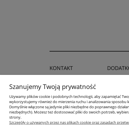
KONTAKT
DODATK
Regulamin
Potrzebujesz pomocy?
Szanujemy Twoją prywatność
Polityka pry
Zadzwoń!
+48 504 545
Blog
Używamy plików cookie i podobnych technologii, aby zapamiętać Twoje
749
wykorzystujemy również do mierzenia ruchu i analizowania sposobu ko
Domyślnie włączone są jedynie pliki niezbędne do poprawnego działani
niezbędnych). Możesz też dostosować pliki do swoich potrzeb, wybier
adres:
strony.
ul. Przemysłowa 11a, 75-216
Szczegóły o używanych przez nas plikach cookie oraz zasadach przetw
Koszalin