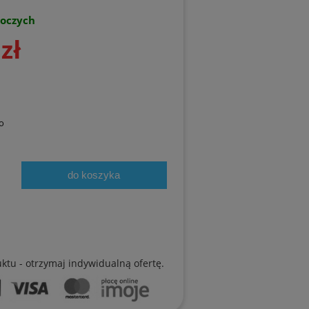
boczych
zł
o
do koszyka
uktu - otrzymaj indywidualną ofertę.