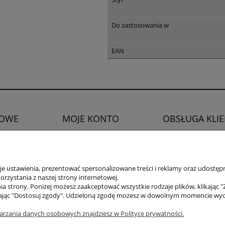
Do zastosowania w
EAN
OWE
MOJE KONTO
OBSŁUGA KLI
Twoje zamówienia
Zwroty i reklamacje
watności
Ustawienia konta
Prawo do odstąpien
Ulubione
 ustawienia, prezentować spersonalizowane treści i reklamy oraz udostępn
rzystania z naszej strony internetowej.
a strony. Poniżej możesz zaakceptować wszystkie rodzaje plików, klikając "
ając "Dostosuj zgody". Udzieloną zgodę możesz w dowolnym momencie wycofać
arzania danych osobowych znajdziesz w Polityce prywatności.