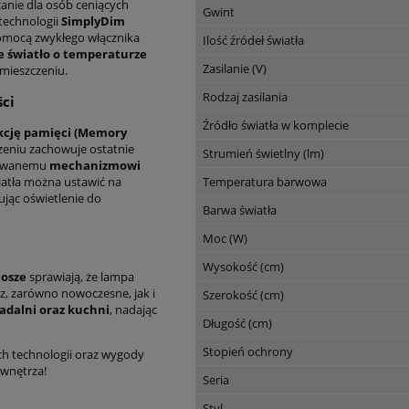
nie dla osób ceniących
Gwint
 technologii
SimplyDim
pomocą zwykłego włącznika
Ilość źródeł światła
łe światło o temperaturze
Zasilanie (V)
omieszczeniu.
Rodzaj zasilania
ści
Źródło światła w komplecie
kcję pamięci (Memory
zeniu zachowuje ostatnie
Strumień świetlny (lm)
udowanemu
mechanizmowi
wiatła można ustawić na
Temperatura barwowa
jąc oświetlenie do
Barwa światła
Moc (W)
Wysokość (cm)
losze
sprawiają, że lampa
, zarówno nowoczesne, jak i
Szerokość (cm)
jadalni oraz kuchni
, nadając
Długość (cm)
Stopień ochrony
ch technologii oraz wygody
 wnętrza!
Seria
Styl