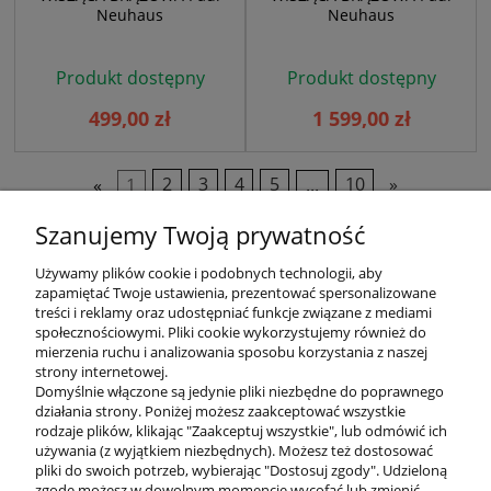
Neuhaus
Neuhaus
Produkt dostępny
Produkt dostępny
499,00 zł
1 599,00 zł
«
1
2
3
4
5
...
10
»
Szanujemy Twoją prywatność
Używamy plików cookie i podobnych technologii, aby
zapamiętać Twoje ustawienia, prezentować spersonalizowane
treści i reklamy oraz udostępniać funkcje związane z mediami
społecznościowymi. Pliki cookie wykorzystujemy również do
mierzenia ruchu i analizowania sposobu korzystania z naszej
KONTAKT
strony internetowej.
Domyślnie włączone są jedynie pliki niezbędne do poprawnego
działania strony. Poniżej możesz zaakceptować wszystkie
rodzaje plików, klikając "Zaakceptuj wszystkie", lub odmówić ich
DODATKOWE
używania (z wyjątkiem niezbędnych). Możesz też dostosować
pliki do swoich potrzeb, wybierając "Dostosuj zgody". Udzieloną
zgodę możesz w dowolnym momencie wycofać lub zmienić,