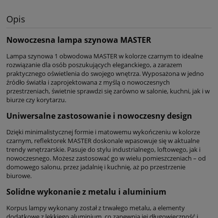
Opis
Nowoczesna lampa szynowa MASTER
Lampa szynowa 1 obwodowa MASTER w kolorze czarnym to idealne
rozwiązanie dla osób poszukujących eleganckiego, a zarazem
praktycznego oświetlenia do swojego wnętrza. Wyposażona w jedno
źródło światła i zaprojektowana z myślą o nowoczesnych
przestrzeniach, świetnie sprawdzi się zarówno w salonie, kuchni, jak i w
biurze czy korytarzu.
Uniwersalne zastosowanie i nowoczesny design
Dzięki minimalistycznej formie i matowemu wykończeniu w kolorze
czarnym, reflektorek MASTER doskonale wpasowuje się w aktualne
trendy wnętrzarskie. Pasuje do stylu industrialnego, loftowego, jak i
nowoczesnego. Możesz zastosować go w wielu pomieszczeniach – od
domowego salonu, przez jadalnię i kuchnię, aż po przestrzenie
biurowe.
Solidne wykonanie z metalu i aluminium
Korpus lampy wykonany został z trwałego metalu, a elementy
dodatkowe z lekkiego aluminium, co zapewnia jej długowieczność i