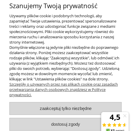
sekretariat@zumaline.pl
Szanujemy Twoją prywatność
+48 32 730 66 10
Używamy plików cookie i podobnych technologii, aby
zapamiętać Twoje ustawienia, prezentować spersonalizowane
treści i reklamy oraz udostępniać funkcje związane z mediami
społecznościowymi. Pliki cookie wykorzystujemy również do
mierzenia ruchu i analizowania sposobu korzystania z naszej
KONTAKT
strony internetowej.
Domyślnie włączone są jedynie pliki niezbędne do poprawnego
działania strony. Poniżej możesz zaakceptować wszystkie
rodzaje plików, klikając "Zaakceptuj wszystkie", lub odmówić ich
DODATKOWE
używania (z wyjątkiem niezbędnych). Możesz też dostosować
pliki do swoich potrzeb, wybierając "Dostosuj zgody". Udzieloną
zgodę możesz w dowolnym momencie wycofać lub zmienić,
MOJE KONTO
klikając w link "Ustawienia plików cookies" na dole strony.
Szczegóły o używanych przez nas plikach cookie oraz zasadach
przetwarzania danych osobowych znajdziesz w Polityce
prywatności.
OBSŁUGA KLIENTA
zaakceptuj tylko niezbędne
INFORMACJE
dostosuj zgody