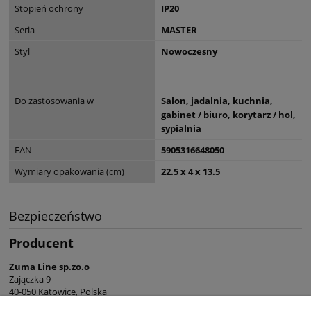
Stopień ochrony
IP20
Seria
MASTER
Styl
Nowoczesny
Do zastosowania w
Salon, jadalnia, kuchnia,
gabinet / biuro, korytarz / hol,
sypialnia
EAN
5905316648050
Wymiary opakowania (cm)
22.5 x 4 x 13.5
Bezpieczeństwo
Producent
Zuma Line sp.zo.o
Zajączka 9
40-050 Katowice, Polska