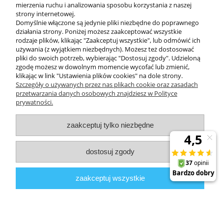
mierzenia ruchu i analizowania sposobu korzystania z naszej
KONTAKT
strony internetowej.
Domyślnie włączone są jedynie pliki niezbędne do poprawnego
działania strony. Poniżej możesz zaakceptować wszystkie
rodzaje plików, klikając "Zaakceptuj wszystkie", lub odmówić ich
DODATKOWE
używania (z wyjątkiem niezbędnych). Możesz też dostosować
pliki do swoich potrzeb, wybierając "Dostosuj zgody". Udzieloną
zgodę możesz w dowolnym momencie wycofać lub zmienić,
MOJE KONTO
klikając w link "Ustawienia plików cookies" na dole strony.
Szczegóły o używanych przez nas plikach cookie oraz zasadach
przetwarzania danych osobowych znajdziesz w Polityce
prywatności.
OBSŁUGA KLIENTA
zaakceptuj tylko niezbędne
INFORMACJE
dostosuj zgody
Zuma Line
// ul. Przemysłowa 11a, 75-216 Koszalin //
NIP
669-050-
zaakceptuj wszystkie
03-43 //
Tel.:
504 545 749
//
E-mail:
sklep@zuma-line.pl
pokaż pełną wersję strony