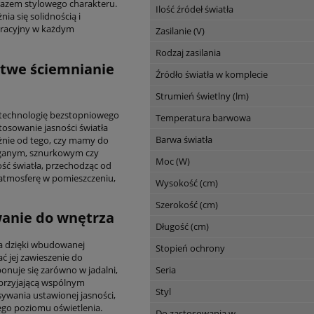
razem stylowego charakteru.
Ilość źródeł światła
ia się solidnością i
oracyjny w każdym
Zasilanie (V)
Rodzaj zasilania
atwe ściemnianie
Źródło światła w komplecie
Strumień świetlny (lm)
technologię bezstopniowego
Temperatura barwowa
tosowanie jasności światła
Barwa światła
eżnie od tego, czy mamy do
ąganym, sznurkowym czy
Moc (W)
ć światła, przechodząc od
atmosferę w pomieszczeniu,
Wysokość (cm)
Szerokość (cm)
anie do wnętrza
Długość (cm)
 a dzięki wbudowanej
Stopień ochrony
 jej zawieszenie do
Seria
nuje się zarówno w jadalni,
sprzyjającą wspólnym
Styl
sywania ustawionej jasności,
go poziomu oświetlenia.
Do zastosowania w