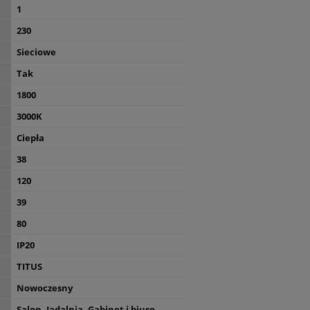
1
230
Sieciowe
Tak
1800
3000K
Ciepła
38
120
39
80
IP20
TITUS
Nowoczesny
Salon, Jadalnia, Gabinet i biuro,