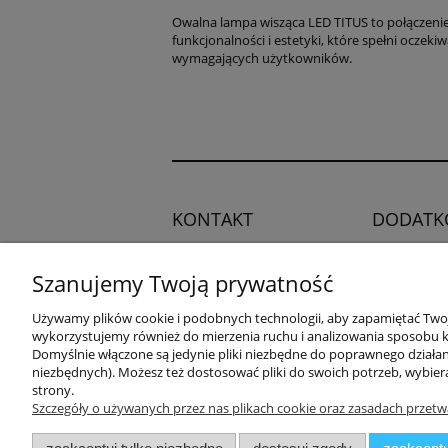
Owalna lampa wisząca LED TITUS to połączeni
funkcjonalności i estetyki, które spełni oczeki
wymagających użytkowników.
KONTAKT
DODATK
Regulamin
Potrzebujesz pomocy?
Szanujemy Twoją prywatność
Polityka pry
Zadzwoń!
+48 504 545
Blog
Używamy plików cookie i podobnych technologii, aby zapamiętać Twoje
749
wykorzystujemy również do mierzenia ruchu i analizowania sposobu ko
Domyślnie włączone są jedynie pliki niezbędne do poprawnego działani
niezbędnych). Możesz też dostosować pliki do swoich potrzeb, wybier
adres:
strony.
ul. Przemysłowa 11a, 75-216
Szczegóły o używanych przez nas plikach cookie oraz zasadach przetw
Koszalin