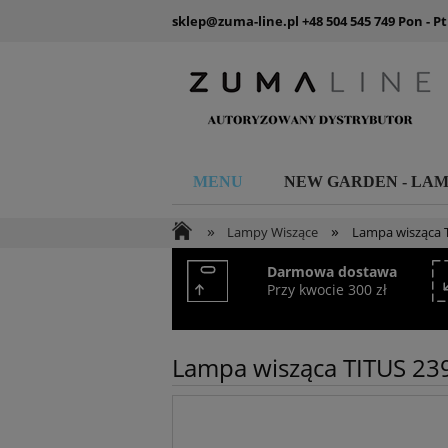
sklep@zuma-line.pl
+48 504 545 749
Pon - Pt
MENU
NEW GARDEN - LA
»
»
Lampy Wiszące
Lampa wisząca 
Darmowa dostawa
Przy kwocie 300 zł
Lampa wisząca TITUS 23