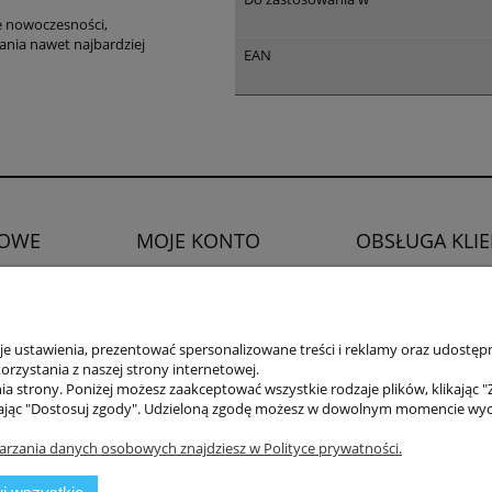
e nowoczesności,
wania nawet najbardziej
EAN
OWE
MOJE KONTO
OBSŁUGA KLI
Twoje zamówienia
Zwroty i reklamacje
watności
Ustawienia konta
Prawo do odstąpien
Ulubione
 ustawienia, prezentować spersonalizowane treści i reklamy oraz udostępn
rzystania z naszej strony internetowej.
a strony. Poniżej możesz zaakceptować wszystkie rodzaje plików, klikając "
ając "Dostosuj zgody". Udzieloną zgodę możesz w dowolnym momencie wycofać
arzania danych osobowych znajdziesz w Polityce prywatności.