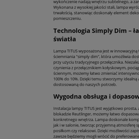
wykończenie nadają wnętrzu subtelnego, a za
Wykonana z wysokiej jakości stali, lampa wyróżn
trwałością, stanowiąc doskonały element dek
pomieszczeniu.
Technologia Simply Dim – ł
światła
Lampa TITUS wyposażona jest w innowacyjną 
ściemniania "simply dim", która umożliwia dos
przy użyciu tradycyjnego przełącznika. Niezal
czynienia z przełącznikiem kołyskowym, poci
ściennym, możemy łatwo zmieniać intensywnoś
100% do 10%. Dzięki temu stworzymy idealną 
dostosowaną do naszych potrzeb.
Wygodna obsługa i dopasow
Instalacja lampy TITUS jest wyjątkowo prosta,
blokadzie Reutlinger, możemy łatwo dopasować
konkretnego wnętrza. Lampa doskonale kompo
jak i w salonie, tworząc przyjemną atmosferę 
posiłkom czy relaksowi. Dzięki możliwości zapi
zawsze będziemy mogli wrócić do preferowane