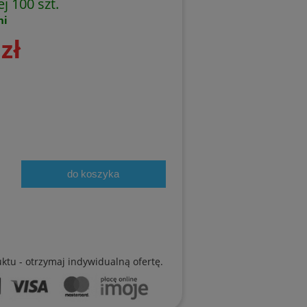
j 100 szt.
ni
zł
do koszyka
uktu - otrzymaj indywidualną ofertę.