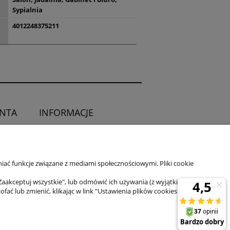
Sypialnia
4012248375211
ENTA
INFORMACJE
O sklepie
ia od umowy
Kontakt
iać funkcje związane z mediami społecznościowymi. Pliki cookie
Zaakceptuj wszystkie", lub odmówić ich używania (z wyjątkiem
 lub zmienić, klikając w link "Ustawienia plików cookies" na dole