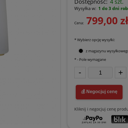
Dostępność:
4 szt.
Wysyłka w:
1 do 3 dni ro
799,00 z
Cena:
*
Wybierz opcję wysyłki:
z magazynu wysyłkoweg
*
- Pole wymagane
-
+
💰 Negocjuj cenę
Kliknij i negocjuj cenę prod