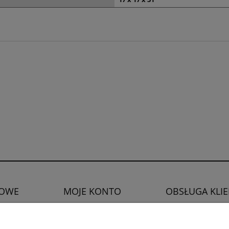
OWE
MOJE KONTO
OBSŁUGA KLI
Twoje zamówienia
Zwroty i reklamacje
watności
Ustawienia konta
Prawo do odstąpien