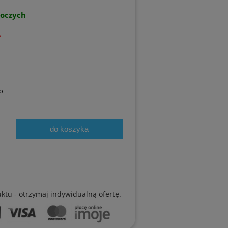
boczych
ł
o
do koszyka
uktu - otrzymaj indywidualną ofertę.