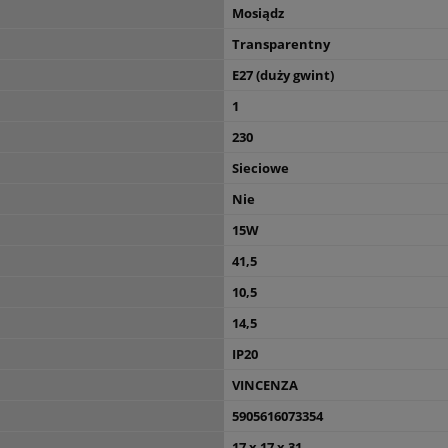
Mosiądz
Transparentny
E27 (duży gwint)
1
230
Sieciowe
Nie
15W
41,5
10,5
14,5
IP20
VINCENZA
5905616073354
17 x 17 x 31