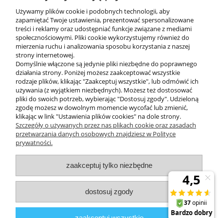
Używamy plików cookie i podobnych technologii, aby
zapamiętać Twoje ustawienia, prezentować spersonalizowane
treści i reklamy oraz udostępniać funkcje związane z mediami
społecznościowymi. Pliki cookie wykorzystujemy również do
mierzenia ruchu i analizowania sposobu korzystania z naszej
KONTAKT
strony internetowej.
Domyślnie włączone są jedynie pliki niezbędne do poprawnego
działania strony. Poniżej możesz zaakceptować wszystkie
rodzaje plików, klikając "Zaakceptuj wszystkie", lub odmówić ich
DODATKOWE
używania (z wyjątkiem niezbędnych). Możesz też dostosować
pliki do swoich potrzeb, wybierając "Dostosuj zgody". Udzieloną
zgodę możesz w dowolnym momencie wycofać lub zmienić,
MOJE KONTO
klikając w link "Ustawienia plików cookies" na dole strony.
Szczegóły o używanych przez nas plikach cookie oraz zasadach
przetwarzania danych osobowych znajdziesz w Polityce
prywatności.
OBSŁUGA KLIENTA
zaakceptuj tylko niezbędne
INFORMACJE
dostosuj zgody
Zuma Line
// ul. Przemysłowa 11a, 75-216 Koszalin //
NIP
669-050-
zaakceptuj wszystkie