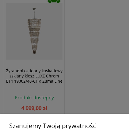
Żyrandol ozdobny kaskadowy
szklany klosz LUXE Chrom
E14 19002/40-CHR Zuma Line
Produkt dostępny
4 999,00 zł
Szanujemy Twoją prywatność