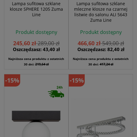
Lampa sufitowa szklane
Lampa sufitowa szklane
klosze SPHERE 1205 Zuma
mleczne klosze na czarnej
Line
listwie do salonu ALI 5643
Zuma Line
Produkt dostępny
Produkt dostępny
245,60 zł
289,00 zł
466,60 zł
549,00 zł
Oszczędzasz: 43,40 zł
Oszczędzasz: 82,40 zł
Najniższa cena produktu z ostatnich
Najniższa cena produktu z ostatnich
219,64 zł
417,24 zł
30 dni:
30 dni:
-15%
-15%