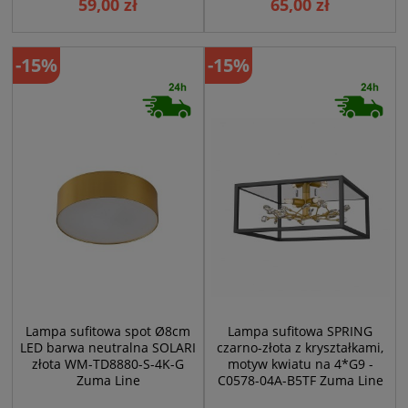
59,00 zł
65,00 zł
-15%
-15%
Lampa sufitowa spot Ø8cm
Lampa sufitowa SPRING
LED barwa neutralna SOLARI
czarno-złota z kryształkami,
złota WM-TD8880-S-4K-G
motyw kwiatu na 4*G9 -
Zuma Line
C0578-04A-B5TF Zuma Line