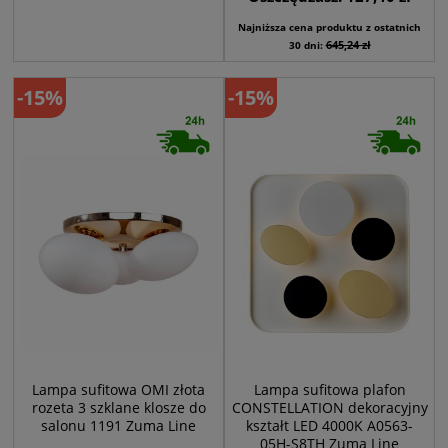
Najniższa cena produktu z ostatnich
645,24 zł
30 dni:
-15%
-15%
Lampa sufitowa OMI złota
Lampa sufitowa plafon
rozeta 3 szklane klosze do
CONSTELLATION dekoracyjny
salonu 1191 Zuma Line
kształt LED 4000K A0563-
05H-S8TH Zuma Line