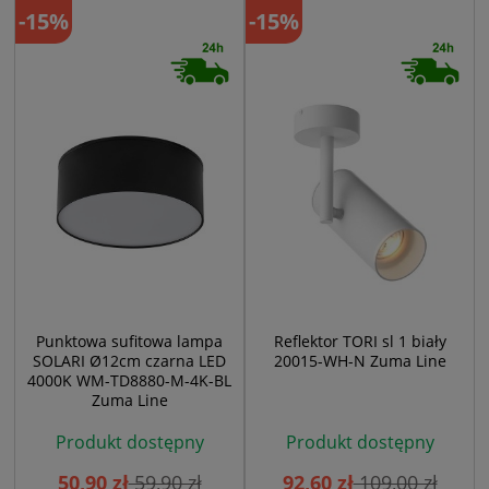
-15%
-15%
Punktowa sufitowa lampa
Reflektor TORI sl 1 biały
SOLARI Ø12cm czarna LED
20015-WH-N Zuma Line
4000K WM-TD8880-M-4K-BL
Zuma Line
Produkt dostępny
Produkt dostępny
50,90 zł
59,90 zł
92,60 zł
109,00 zł