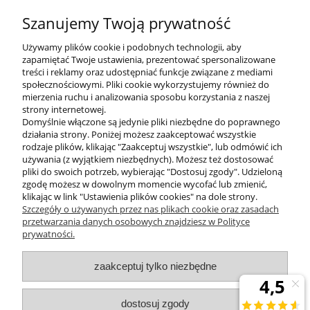
Szanujemy Twoją prywatność
Używamy plików cookie i podobnych technologii, aby
zapamiętać Twoje ustawienia, prezentować spersonalizowane
treści i reklamy oraz udostępniać funkcje związane z mediami
społecznościowymi. Pliki cookie wykorzystujemy również do
mierzenia ruchu i analizowania sposobu korzystania z naszej
KONTAKT
strony internetowej.
Domyślnie włączone są jedynie pliki niezbędne do poprawnego
działania strony. Poniżej możesz zaakceptować wszystkie
rodzaje plików, klikając "Zaakceptuj wszystkie", lub odmówić ich
DODATKOWE
używania (z wyjątkiem niezbędnych). Możesz też dostosować
pliki do swoich potrzeb, wybierając "Dostosuj zgody". Udzieloną
zgodę możesz w dowolnym momencie wycofać lub zmienić,
MOJE KONTO
klikając w link "Ustawienia plików cookies" na dole strony.
Szczegóły o używanych przez nas plikach cookie oraz zasadach
przetwarzania danych osobowych znajdziesz w Polityce
prywatności.
OBSŁUGA KLIENTA
zaakceptuj tylko niezbędne
INFORMACJE
dostosuj zgody