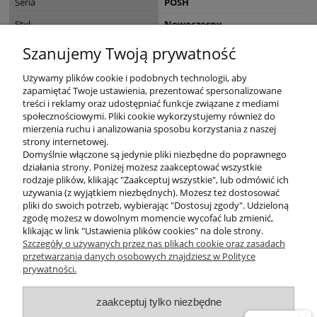
Seria
POSH
Styl
Nowoczesny
EAN
4043689018405
Szanujemy Twoją prywatność
Wymiary opakowania (cm)
91 x 27 x 20
Używamy plików cookie i podobnych technologii, aby
zapamiętać Twoje ustawienia, prezentować spersonalizowane
treści i reklamy oraz udostępniać funkcje związane z mediami
społecznościowymi. Pliki cookie wykorzystujemy również do
mierzenia ruchu i analizowania sposobu korzystania z naszej
KONTAKT
strony internetowej.
Domyślnie włączone są jedynie pliki niezbędne do poprawnego
działania strony. Poniżej możesz zaakceptować wszystkie
rodzaje plików, klikając "Zaakceptuj wszystkie", lub odmówić ich
DODATKOWE
używania (z wyjątkiem niezbędnych). Możesz też dostosować
pliki do swoich potrzeb, wybierając "Dostosuj zgody". Udzieloną
zgodę możesz w dowolnym momencie wycofać lub zmienić,
MOJE KONTO
klikając w link "Ustawienia plików cookies" na dole strony.
Szczegóły o używanych przez nas plikach cookie oraz zasadach
przetwarzania danych osobowych znajdziesz w Polityce
prywatności.
OBSŁUGA KLIENTA
zaakceptuj tylko niezbędne