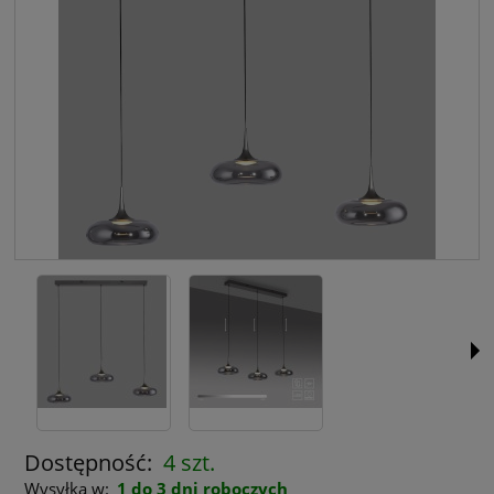
Dostępność:
4 szt.
Wysyłka w:
1 do 3 dni roboczych