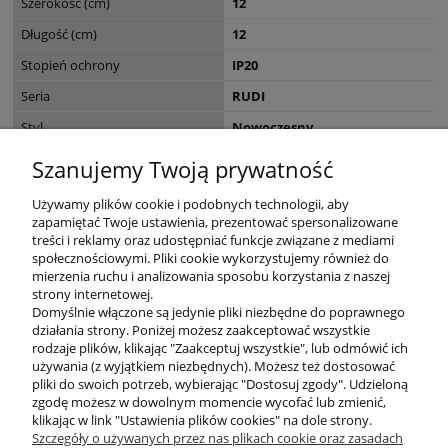
Szerokość (cm)
12
Długość (cm)
12
Stopień ochrony
IP20
Seria
RUDI
Styl
Nowoczesny
EAN
4043689019655
Szanujemy Twoją prywatność
Wymiary opakowania (cm)
22.5 x 14.5 x 14.5
Używamy plików cookie i podobnych technologii, aby
zapamiętać Twoje ustawienia, prezentować spersonalizowane
treści i reklamy oraz udostępniać funkcje związane z mediami
społecznościowymi. Pliki cookie wykorzystujemy również do
mierzenia ruchu i analizowania sposobu korzystania z naszej
KONTAKT
strony internetowej.
Domyślnie włączone są jedynie pliki niezbędne do poprawnego
działania strony. Poniżej możesz zaakceptować wszystkie
rodzaje plików, klikając "Zaakceptuj wszystkie", lub odmówić ich
DODATKOWE
używania (z wyjątkiem niezbędnych). Możesz też dostosować
pliki do swoich potrzeb, wybierając "Dostosuj zgody". Udzieloną
zgodę możesz w dowolnym momencie wycofać lub zmienić,
MOJE KONTO
klikając w link "Ustawienia plików cookies" na dole strony.
Szczegóły o używanych przez nas plikach cookie oraz zasadach