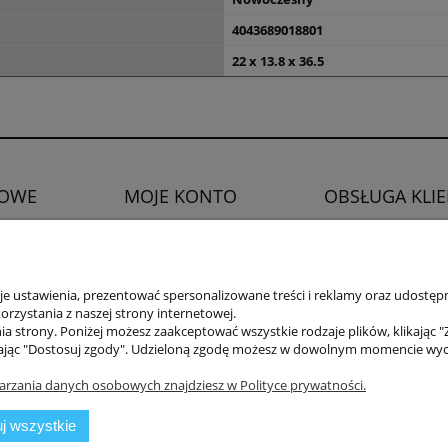
4043689018801
22 x 13.8 x 36.5
OWE
MOJE KONTO
OBSŁUGA KLI
Twoje zamówienia
Zwroty i reklamacje
watności
Ustawienia konta
Prawo do odstąpien
Ulubione
 ustawienia, prezentować spersonalizowane treści i reklamy oraz udostępn
rzystania z naszej strony internetowej.
a strony. Poniżej możesz zaakceptować wszystkie rodzaje plików, klikając "
ając "Dostosuj zgody". Udzieloną zgodę możesz w dowolnym momencie wycofać
arzania danych osobowych znajdziesz w Polityce prywatności.
j wszystkie