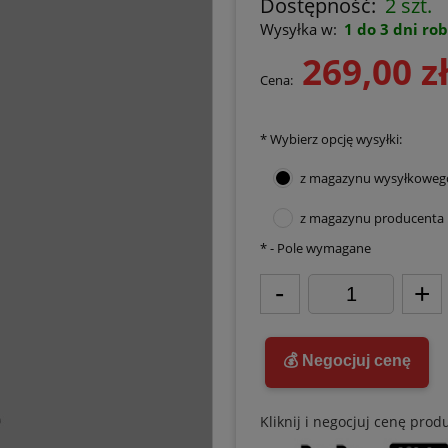
Dostępność:
2 szt.
Wysyłka w:
1 do 3 dni ro
269,00 z
Cena:
*
Wybierz opcję wysyłki:
z magazynu wysyłkoweg
z magazynu producenta
*
- Pole wymagane
-
+
💰 Negocjuj cenę
Kliknij i negocjuj cenę prod