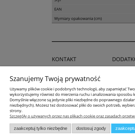
EAN
Wymiary opakowania (cm)
KONTAKT
DODATK
Regulamin
Potrzebujesz pomocy?
Szanujemy Twoją prywatność
Polityka pry
Zadzwoń!
+48 504 545
Blog
Używamy plików cookie i podobnych technologii, aby zapamiętać Twoje
749
wykorzystujemy również do mierzenia ruchu i analizowania sposobu ko
Domyślnie włączone są jedynie pliki niezbędne do poprawnego działani
niezbędnych). Możesz też dostosować pliki do swoich potrzeb, wybier
adres:
strony.
ul. Przemysłowa 11a, 75-216
Szczegóły o używanych przez nas plikach cookie oraz zasadach przetw
Koszalin
zaakceptuj tylko niezbędne
dostosuj zgody
zaakceptu