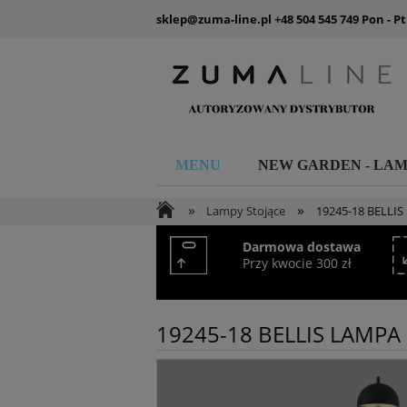
sklep@zuma-line.pl
+48 504 545 749
Pon - Pt
MENU
NEW GARDEN - LA
»
»
Lampy Stojące
19245-18 BELL
Darmowa dostawa
Przy kwocie 300 zł
19245-18 BELLIS LAMP