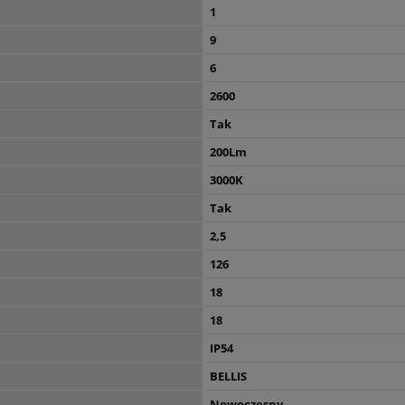
1
9
6
2600
Tak
200Lm
3000K
Tak
2,5
126
18
18
IP54
BELLIS
Nowoczesny