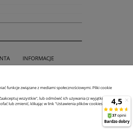
ENTA
INFORMACJE
O sklepie
ia od umowy
Kontakt
iać funkcje związane z mediami społecznościowymi. Pliki cookie
Zaakceptuj wszystkie", lub odmówić ich używania (z wyjątkiem
 lub zmienić, klikając w link "Ustawienia plików cookies" na dole