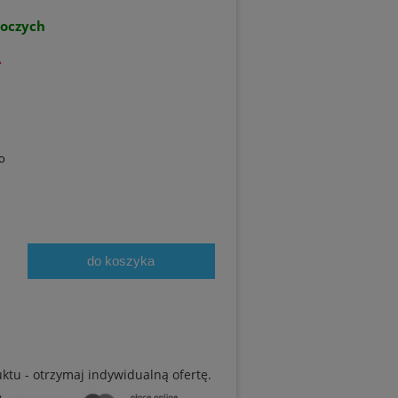
boczych
ł
o
do koszyka
uktu - otrzymaj indywidualną ofertę.