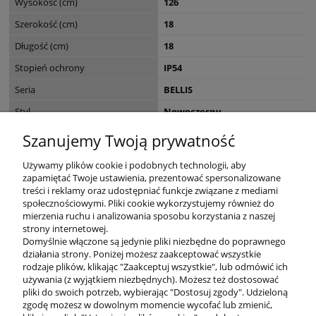
Wysokość (cm)
126
Szerokość (cm)
18
Długość (cm)
18
Stopień ochrony
IP54
Seria
BELLIS
Styl
Nowoczesny
EAN
4043689018832
Szanujemy Twoją prywatność
Wymiary opakowania (cm)
22 x 13.8 x 36.5
Używamy plików cookie i podobnych technologii, aby
zapamiętać Twoje ustawienia, prezentować spersonalizowane
treści i reklamy oraz udostępniać funkcje związane z mediami
społecznościowymi. Pliki cookie wykorzystujemy również do
mierzenia ruchu i analizowania sposobu korzystania z naszej
KONTAKT
strony internetowej.
Domyślnie włączone są jedynie pliki niezbędne do poprawnego
działania strony. Poniżej możesz zaakceptować wszystkie
rodzaje plików, klikając "Zaakceptuj wszystkie", lub odmówić ich
DODATKOWE
używania (z wyjątkiem niezbędnych). Możesz też dostosować
pliki do swoich potrzeb, wybierając "Dostosuj zgody". Udzieloną
zgodę możesz w dowolnym momencie wycofać lub zmienić,