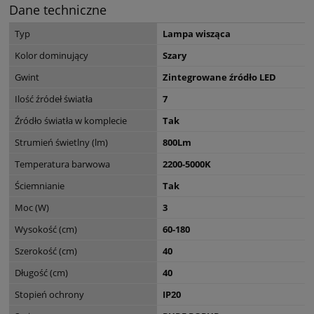
Dane techniczne
Typ
Lampa wisząca
Kolor dominujący
Szary
Gwint
Zintegrowane źródło LED
Ilość źródeł światła
7
Źródło światła w komplecie
Tak
Strumień świetlny (lm)
800Lm
Temperatura barwowa
2200-5000K
Ściemnianie
Tak
Moc (W)
3
Wysokość (cm)
60-180
Szerokość (cm)
40
Długość (cm)
40
Stopień ochrony
IP20