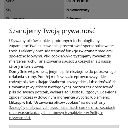
Seria
PURE POPUP
Styl
Nowoczesny
Sterowanie
Pilotem
EAN
4012248396674
Szanujemy Twoją prywatność
Wymiary opakowania (cm)
49 x 47 x 31.5
Używamy plików cookie i podobnych technologii, aby
zapamiętać Twoje ustawienia, prezentować spersonalizowane
treści i reklamy oraz udostępniać funkcje związane z mediami
społecznościowymi. Pliki cookie wykorzystujemy również do
mierzenia ruchu i analizowania sposobu korzystania z naszej
KONTAKT
strony internetowej.
Domyślnie włączone są jedynie pliki niezbędne do poprawnego
działania strony. Poniżej możesz zaakceptować wszystkie
rodzaje plików, klikając "Zaakceptuj wszystkie", lub odmówić ich
DODATKOWE
używania (z wyjątkiem niezbędnych). Możesz też dostosować
pliki do swoich potrzeb, wybierając "Dostosuj zgody". Udzieloną
zgodę możesz w dowolnym momencie wycofać lub zmienić,
MOJE KONTO
klikając w link "Ustawienia plików cookies" na dole strony.
Szczegóły o używanych przez nas plikach cookie oraz zasadach
przetwarzania danych osobowych znajdziesz w Polityce
prywatności.
OBSŁUGA KLIENTA